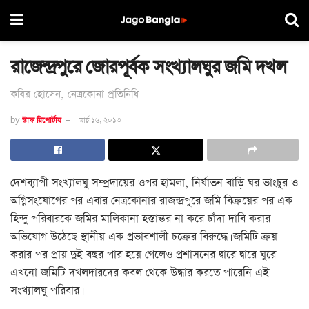
রাজেন্দ্রপুরে জোরপূর্বক সংখ্যালঘুর জমি দখল
কবির হোসেন, নেত্রকোনা প্রতিনিধি
by
স্টাফ রিপোর্টার
মার্চ ১৬, ২০১৩
দেশব্যাপী সংখ্যালঘু সম্প্রদায়ের ওপর হামলা, নির্যাতন বাড়ি ঘর ভাংচুর ও
অগ্নিসংযোগের পর এবার নেত্রকোনার রাজন্দ্রপুরে জমি বিক্রয়ের পর এক
হিন্দু পরিবারকে জমির মালিকানা হস্তান্তর না করে চাঁদা দাবি করার
অভিযোগ উঠেছে স্থানীয় এক প্রভাবশালী চক্রের বিরুদ্ধে। জমিটি ক্রয়
করার পর প্রায় দুই বছর পার হয়ে গেলেও প্রশাসনের দ্বারে দ্বারে ঘুরে
এখনো জমিটি দখলদারদের কবল থেকে উদ্ধার করতে পারেনি এই
সংখ্যালঘু পরিবার।