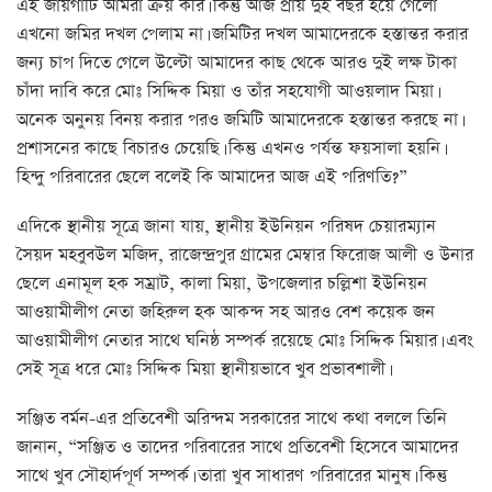
এই জায়গাটি আমরা ক্রয় করি। কিন্তু আজ প্রায় দুই বছর হয়ে গেলো
এখনো জমির দখল পেলাম না। জমিটির দখল আমাদেরকে হস্তান্তর করার
জন্য চাপ দিতে গেলে উল্টো আমাদের কাছ থেকে আরও দুই লক্ষ টাকা
চাঁদা দাবি করে মোঃ সিদ্দিক মিয়া ও তাঁর সহযোগী আওয়লাদ মিয়া।
অনেক অনুনয় বিনয় করার পরও জমিটি আমাদেরকে হস্তান্তর করছে না।
প্রশাসনের কাছে বিচারও চেয়েছি। কিন্তু এখনও পর্যন্ত ফয়সালা হয়নি।
হিন্দু পরিবারের ছেলে বলেই কি আমাদের আজ এই পরিণতি?”
এদিকে স্থানীয় সূত্রে জানা যায়, স্থানীয় ইউনিয়ন পরিষদ চেয়ারম্যান
সৈয়দ মহবুবউল মজিদ, রাজেন্দ্রপুর গ্রামের মেম্বার ফিরোজ আলী ও উনার
ছেলে এনামূল হক সম্রাট, কালা মিয়া, উপজেলার চল্লিশা ইউনিয়ন
আওয়ামীলীগ নেতা জহিরুল হক আকন্দ সহ আরও বেশ কয়েক জন
আওয়ামীলীগ নেতার সাথে ঘনিষ্ঠ সম্পর্ক রয়েছে মোঃ সিদ্দিক মিয়ার। এবং
সেই সূত্র ধরে মোঃ সিদ্দিক মিয়া স্থানীয়ভাবে খুব প্রভাবশালী।
সঞ্জিত বর্মন-এর প্রতিবেশী অরিন্দম সরকারের সাথে কথা বললে তিনি
জানান, “সঞ্জিত ও তাদের পরিবারের সাথে প্রতিবেশী হিসেবে আমাদের
সাথে খুব সৌহার্দপূর্ণ সম্পর্ক। তারা খুব সাধারণ পরিবারের মানুষ। কিন্তু