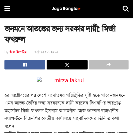
জনমনে আতঙ্কের জন্য সরকার দায়ী: মির্জা
ফখরুল
by
স্টাফ রিপোর্টার
অক্টোবর ১৮, ২০১৩
২৫ অক্টোবরের পর দেশে সংঘাতময় পরিস্থিতির সৃষ্টি হতে পারে—জনমনে
এমন আতঙ্ক তৈরির জন্য সরকারকে দায়ী করলেন বিএনপির ভারপ্রাপ্ত
মহাসচিব মির্জা ফখরুল ইসলাম আলমগীর। আজ শুক্রবার রাজধানীর
নয়াপল্টনে বিএনপির কেন্দ্রীয় কার্যালয়ে সাংবাদিকদের তিনি এ কথা
বলেন।