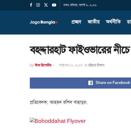
ঢাকাঃ রবিবার, আগস্ট ৯, ২০২৬
প্রচ্ছদ
জাতীয়
অর্থনীতি
র
বহদ্দারহাট ফাইওভারের নীচে
by
স্টাফ রিপোর্টার
অক্টোবর ২০, ২০১৩
in
চট্টগ্রাম বিভাগ
Share on Facebook
প্রতিবেদক: আহমদ রশিদ বাহাদুর: