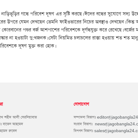
নাড়িভূড়ির গন্ধে পরিবেশ দূষণ এর সৃষ্টি করছে। ঈদের বন্ধের সুযোগে সদ্য উদ
ভারের উপরে যেমন দেখছেন তেমনি ফাইওভারের নিচের অবস্থাও দেখছেন। কিন্তু
কোরবানের পশুর বর্জ আশপাশের পরিবেশকে দূর্গন্ধযুক্ত করে রেখেছে। বর্জ
স্কার না হওয়াটা দু:খজনক। সেটা নিয়মিত চলাচলের রাস্তা হওয়ায় শত শত মানুষ 
পরিবেশকে দূষণ মুক্ত করা হোক।
রা
যোগাযোগ
শেখ শহীদ আলী সেরনিয়াবাত
সম্পাদনা বিভাগঃ
editor@jagobangla2
কঃ বাতেন আহমেদ
সংবাদ বিভাগঃ
news@jagobangla24.
আহমেদ রুবেল
বিপণন বিভাগঃ
sales@jagobangla24.