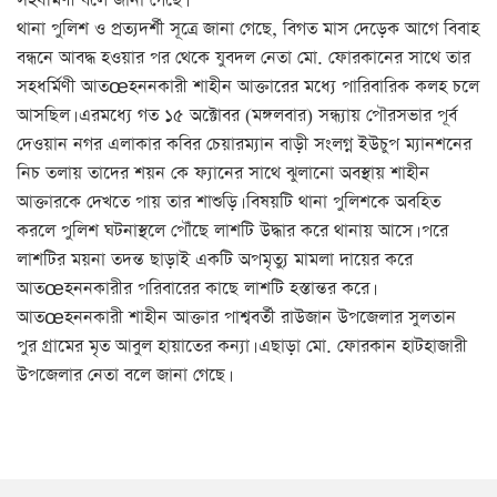
সহধর্মিণী বলে জানা গেছে।
থানা পুলিশ ও প্রত্যদর্শী সূত্রে জানা গেছে, বিগত মাস দেড়েক আগে বিবাহ
বন্ধনে আবদ্ধ হওয়ার পর থেকে যুবদল নেতা মো. ফোরকানের সাথে তার
সহধর্মিণী আতœহননকারী শাহীন আক্তারের মধ্যে পারিবারিক কলহ চলে
আসছিল। এরমধ্যে গত ১৫ অক্টোবর (মঙ্গলবার) সন্ধ্যায় পৌরসভার পূর্ব
দেওয়ান নগর এলাকার কবির চেয়ারম্যান বাড়ী সংলগ্ন ইউচুপ ম্যানশনের
নিচ তলায় তাদের শয়ন কে ফ্যানের সাথে ঝুলানো অবস্থায় শাহীন
আক্তারকে দেখতে পায় তার শাশুড়ি। বিষয়টি থানা পুলিশকে অবহিত
করলে পুলিশ ঘটনাস্থলে পৌঁছে লাশটি উদ্ধার করে থানায় আসে। পরে
লাশটির ময়না তদন্ত ছাড়াই একটি অপমৃত্যু মামলা দায়ের করে
আতœহননকারীর পরিবারের কাছে লাশটি হস্তান্তর করে।
আতœহননকারী শাহীন আক্তার পাশ্ববর্তী রাউজান উপজেলার সুলতান
পুর গ্রামের মৃত আবুল হায়াতের কন্যা। এছাড়া মো. ফোরকান হাটহাজারী
উপজেলার নেতা বলে জানা গেছে।