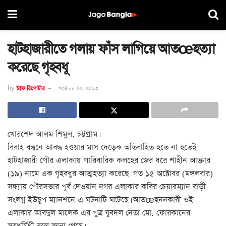
হাটহাজারীতে গলায় ফাঁস লাগিয়ে আতœহত্যা
করেছে গৃহবধূ
by
স্টাফ রিপোর্টার
অক্টোবর ২২, ২০১৩
খোরশেদ আলম শিমুল, চট্টগ্রাম।
বিবাহ বন্ধনে আবদ্ধ হওয়ার মাস দেড়েক অতিবাহিত হতে না হতেই
হাটহাজারী পৌর এলাকায় পারিবারিক কলহের জের ধরে শাহীন আক্তার
(১৯) নামে এক গৃহবধুর আত্মহত্যা করেছে। গত ১৫ অক্টোবর (মঙ্গলবার)
সন্ধ্যায় পৌরসভার পূর্ব দেওয়ান নগর এলাকার কবির চেয়ারম্যান বাড়ী
সংলগ্ন ইউচুপ ম্যানশনে এ ঘটনাটি ঘটেছে। আতœহননকারী ওই
এলাকার আবদুল মালেক এর পুত্র যুবদল নেতা মো. ফোরকানের