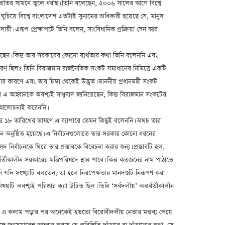
্থে জাতির সামনে তুলে ধরছি। তিনি বলেছেন, ২০০৬ সালের আগে বিশ্বে
িয়ে বিশ্বে বাংলাদেশ এতটাই সুনামের অধিকারী হয়েছে যে, মানুষ
ী। এরূপ প্রেক্ষাপটে তিনি বলেন, সাংবিধানিক প্রক্রিয়া যেন আর
েছেন। কিন্তু তার সরকারের কোনো ব্যর্থতার কথা তিনি বলেননি এবং
ারণ ছিল? তিনি বিরাজমান রাজনৈতিক সংকট সমাধানের নিমিত্তে একটি
কারণে এবং তার চিন্তা থেকেই উদ্ভূত। মাননীয় প্রধানমন্ত্রী সংকট
 এ আহ্বানকে অবশ্যই সাধুবাদ জানিয়েছেন, কিন্তু বিরাজমান সংকটের
ো আলোচনাই করেননি।
তু ১৮ তারিখের ভাষণে এ ব্যাপারে তেমন কিছুই বলেননি। অথচ তার
্বাচন অনুষ্ঠিত হয়েছে। এ নির্বাচনগুলোতে তার সরকার কোনো ধরনের
ির্বাচনকে ঘিরে তার প্রস্তাবকে বিবেচনা করার জন্য। প্রস্তাবটি হল,
ীকালীন সরকারের মন্ত্রিপরিষদে স্থান পাবে। কিন্তু কতজনের নাম পাঠাতে
নি যদি সংখ্যাটি বলতেন, তা হলে নিরপেক্ষতার মানদণ্ডটি নিরূপণ করা
য়টি অবশ্যই পরিষ্কার করা উচিত ছিল। তিনি ‘সর্বদলীয়’ অন্তর্বর্তীকালীন
ত পাঠক, এ কলাম পড়ার পর অনেকেই হয়তো বিরোধীদলীয় নেতার মন্তব্য পেয়ে