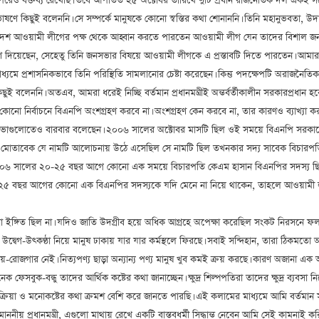
ওপরেও বক্তব্য রেখেছি। তবে আপাতত ২৫ অক্টোবর তারিখে দুটি প্রধান রাজনৈতিক দল একই সঙ্
 তার ভাষণে কিছুই বলেননি। সে সম্পর্কে মানুষকে কোনো স্বস্তির কথা শোনাননি। তিনি মহানুভবতা, 
বাংলাদেশ আওয়ামী লীগের পক্ষ থেকে আহ্বান করতে পারতেন আওয়ামী লীগ যেন তাদের বিশাল জন
 ভাষণ দিয়েছেন, সেহেতু তিনি জনসভার বিষয়ে আওয়ামী লীগকে এ প্রস্তাবটি দিতে পারতেন। 
্যমে প্রশাসনিকভাবে তিনি পরিস্থিতি সামলানোর চেষ্টা করেছেন। কিন্তু পদক্ষেপটি অরাজনৈতি
ষণে কিছুই বলেননি। অতএব, আমরা ধরেই নিচ্ছি বর্তমান প্রধানমন্ত্রীই অন্তর্বর্তীকালীন সরকারপ্র
ঠিত কোনো নির্বাচনে বিএনপি অংশগ্রহণ করবে না। অংশগ্রহণ কেন করবে না, তার কারণও ব্যাখ্যা 
ড় জনসভাগুলোতেও বারবার বলেছেন। ২০০৬ সালের অক্টোবর মাসটি ছিল ওই সময়ে বিএনপি সরকারে
তাবেক যে নামটি আলোচনায় উঠে এসেছিল সে নামটি ছিল তখনকার সদ্য সাবেক বিচারপতি কেএম
 ২০০৬ সালের ২০-২৫ বছর আগে কোনো এক সময়ে বিচারপতি কেএম হাসান বিএনপির সদস্য ছি
০-২৫ বছর আগের কোনো এক বিএনপির সদস্যকে যদি মেনে না নিয়ে থাকেন, তাহলে আওয়ামী লীগের
নো ইঙ্গিত ছিল না। যদিও জাতি উদগ্রীব হয়ে অধিক আগ্রহে অপেক্ষা করেছিল সংকট নিরসনে ফলপ্
উদ্বেগ-উৎকণ্ঠা নিয়ে মানুষ ঢাকায় যার যার কর্মস্থলে ফিরছে। সবাই সন্দিহান, তারা ঠিকমত
আয়-রোজগার নেই। নিত্যপণ্য ছাড়া অন্যান্য পণ্য মানুষ খুব কমই ক্রয় করছে। কারণ অজানা এক
 ফেসবুক-বন্ধু তাদের আর্থিক কষ্টের কথা জানাচ্ছেন। ক্ষুদ্র শিল্পপতিরা তাদের ক্ষুদ্র ব
ক্রিয়া ও মনোকষ্টের কথা ক্রমশ বেশি করে জানতে পারছি। এই কলামের মাধ্যমে আমি বর্তমান সরকার
ি। মাননীয় প্রধানমন্ত্রী, এগুলো মাথায় রেখে একটি বাস্তবধর্মী সিদ্ধান্ত নেবেন আমি সেই কামনাই কর