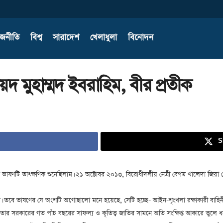
াজনীতি
বিশ্ব
সারাদেশ
খেলাধুলা
বিনোদন
মুহাম্মদ ইবরাহিম, বীর প্রতীক
S
ত্রীর ভাষণটি তাৎক্ষণিক শুনেছিলাম। ২১ অক্টোবর ২০১৩, বিরোধীদলীয় নেত্রী বেগম খালেদা 
 ছিল। তবে ভাষণের যে অংশটি অগোছালো মনে হয়েছে, সেটি হচ্ছে- আইন-শৃংখলা রক্ষাকারী বাহিনী 
ন। তার সরকারের গত পাঁচ বছরের সাফল্য ও কৃতিত্ব জাতির সামনে অতি সংক্ষিপ্ত আকারে তুলে ধরেন।