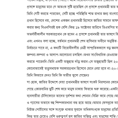
যাবেন। বস্তুত, এ লেখার শেষাংশে আমি বিরোধীদলীয় নেতার প্রস্তাবের 
প্রসঙ্গে মানুষের মনে যে আতংক সৃষ্টি হয়েছিল সে প্রসঙ্গে প্রধানমন্ত্রী
তিনি যেটি করতে পারতেন, সেটি হচ্ছে পরিস্থিতি শান্ত রাখার জন্য 
প্রধান হিসেবে নয়, দেশের একজন প্রধানমন্ত্রী হিসেবে জাতির সামনে
করার জন্য বিএনপিরই হক বেশি। কিন্তু ১৯ অক্টোবর তারিখে ডিএমপির মাধ
অন্তর্বর্তীকালীন সরকারপ্রধান কে হবেন এ প্রসঙ্গে প্রধানমন্ত্রী তার ভা
এবং এখনও বলা হচ্ছে, বর্তমান প্রধানমন্ত্রী শেখ হাসিনার অধীনে অনুষ্
নির্বাচনে যাবে না, এ কথাটি বিরোধীদলীয় নেত্রী সাম্প্রতিককালে ব
জল্পনা-কল্পনা ও আলাপ-আলোচনা চলছিল। তখন সাংবিধানিক রেওয়াজ মো
করতে পারেননি। তিনি একটি অজুহাত দাঁড় করান। সে অজুহাতটি ছিল
কোনোভাবেই তত্ত্বাবধায়ক সরকারপ্রধান হিসেবে মেনে নেয়া হবে না। ২
তিনি কিভাবে দেন? তিনি কি অতীত ভুলে গেছেন?
যা হোক, জাতির উদ্দেশে দেয়া প্রধানমন্ত্রীর ভাষণে সংকট নিরসনের কো
গেছে। কোরবানির ছুটি শেষ করে মানুষ ঢাকায় ফিরতে শুরু করেছে। একটা 
ব্যবসায়ীরা টেলিফোনে তাদের দুর্দশার কথা শোনান। বিক্রি কমে গেছে। 
ও গ্যাসের অভাবে বহু শিল্পকারখানা বন্ধ হয়ে আছে। আমার ফেসবুকে অনেক
নিউজ পোর্টালের সঙ্গে সংযুক্ত থাকার সুবাদে অধিকসংখ্যক মানুষের প্রতি
কিন্তু তার চেয়েও বেশি গুরুত্বপূর্ণ হল জাতির অস্তিত্ব এবং মানুষের শান্ত