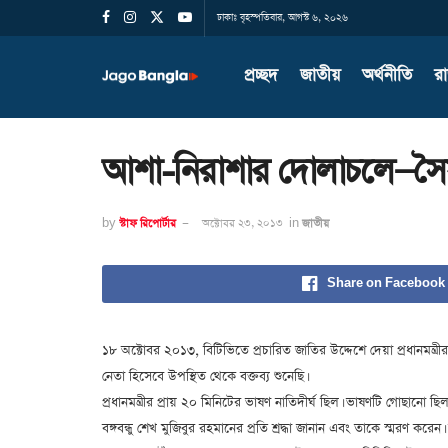
ঢাকাঃ বৃহস্পতিবার, আগস্ট ৬, ২০২৬
প্রচ্ছদ
জাতীয়
অর্থনীতি
র
আশা-নিরাশার দোলাচলে—সৈয়দ 
by
স্টাফ রিপোর্টার
অক্টোবর ২৩, ২০১৩
in
জাতীয়
Share on Facebook
১৮ অক্টোবর ২০১৩, বিটিভিতে প্রচারিত জাতির উদ্দেশে দেয়া প্রধানমন্
নেতা হিসেবে উপস্থিত থেকে বক্তব্য শুনেছি।
প্রধানমন্ত্রীর প্রায় ২০ মিনিটের ভাষণ নাতিদীর্ঘ ছিল। ভাষণটি গোছানো
বঙ্গবন্ধু শেখ মুজিবুর রহমানের প্রতি শ্রদ্ধা জানান এবং তাকে স্মরণ করে