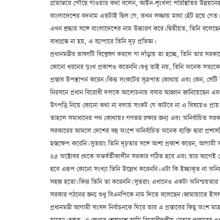
গ্রামান্তরে পৌঁছে যাওয়ার কথা বলেন, আইন-শৃংখলা পরিস্থিতির উন্নয়নে
বাংলাদেশের বদনাম এতটাই ছিল যে, তখন লজ্জায় মাথা হেঁট হয়ে যেত।
এখন শ্রদ্ধার সঙ্গে বাংলাদেশের নাম উচ্চারণ করে। দ্বিতীয়ত, তিনি ব
বাধাগ্রস্ত না হয়, এ ব্যাপারে তিনি দৃঢ় প্রতিজ্ঞ।
প্রধানমন্ত্রীর ভাষণটি বিশ্লেষণ করলে যা দাঁড়ায় তা হচ্ছে, তিনি তার
কোনো ধরনের দুঃখ প্রকাশও করেননি। শুধু তাই নয়, তিনি অনেক সত্যক
প্রস্তাব উপস্থাপন করেন। কিন্তু সংকটের সূত্রপাত কোথায় এবং কেন, সেটি
নিরসনে প্রধান বিরোধী দলকে আলোচনায় বসার আহ্বান জানিয়েছেন এবং অ
উৎপত্তি নিয়ে কোনো কথা না বলায় সংকট যে কাটবে না এ বিষয়েও প্রায়
তাহলে সমাধানের পথ কোথায়? গণতন্ত্র রক্ষার জন্য এবং অনির্বাচিত 
সরকারের আমলে দেশের বহু অংশে অনির্বাচিত অনেক ব্যক্তি দ্বারা প্রশাস
হস্তক্ষেপ করেনি। সুতরাং তিনি দৃঢ়তার সঙ্গে আশা প্রকাশ করেন, আগামী 
২৫ অক্টোবর থেকে অন্তর্বর্তীকালীন সরকার গঠিত হবে এবং তার আগেই যেন
হবে এরূপ কোনো সংখ্যা তিনি উল্লেখ করেননি। এটা কি ইচ্ছাকৃত না অনিচ
সহজ হতো। কিন্তু তিনি তা করেননি। সুতরাং এখানেও একটা অনিশ্চয়তার ফাঁ
সরকার গঠনের জন্য শুধু বিএনপিকে নাম দিতে বলেছেন। জামায়াতে ইসলাম
প্রধানমন্ত্রী আগামী সংসদ নির্বাচনকে ঘিরে তার এ প্রস্তাবের কিছু 