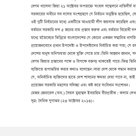
বেগম খালেদা জিয়া ২১ অক্টোবর অপরাহ্নে সংবাদ সম্মেলনে নাতিদীর্ঘ বক
সরকারের অধীনে সব দলের অংশগ্রহণে যে নির্বাচন অনুষ্ঠিত হয়েছিল, সে
ওই দুটি নির্বাচনের মধ্যে একটিতে আওয়ামী লীগ জয়লাভ করেছিল এবং 
বর্তমান সরকারি দল ৫ জনের নাম প্রস্তাব করুক এবং বর্তমান বিরোধী দ
মধ্যে মতৈক্যের ভিত্তিতে বাংলাদেশের যে কোনো একজন সম্মানিত নাগরিকক
প্রয়োজনবোধে প্রধান উপদেষ্টা ও উপদেষ্টাদের নির্বাচিত করা যায়; যে 
দেশের মানুষ অনিশ্চয়তা থেকে মুক্তি পেতে চায়। তিনি আহ্বান জানান, স
বেগম জিয়ার প্রস্তাবের পক্ষে ও বিপক্ষে বক্তব্য থাকতেই পারে। কিন্ত
ব্যক্তিতে রূপান্তরিত করার কথাও বলেছেন। সারা দেশ থেকে সন্ধান করতে গি
যে, অনির্বাচিত ব্যক্তিদের হাতে দেশ শাসনের ক্ষমতা দেয়া যাবে না, তাই
প্রয়োজন সরকারি মহলের সদিচ্ছা এবং কষ্ট করে সংবিধান সংশোধন।
মেজর জেনারেল (অব.) সৈয়দ মুহাম্মদ ইবরাহিম বীরপ্রতীক : কলাম লেখক;
সূত্র: দৈনিক যুগান্তর (২৩ অক্টোবর ২০১৩)।