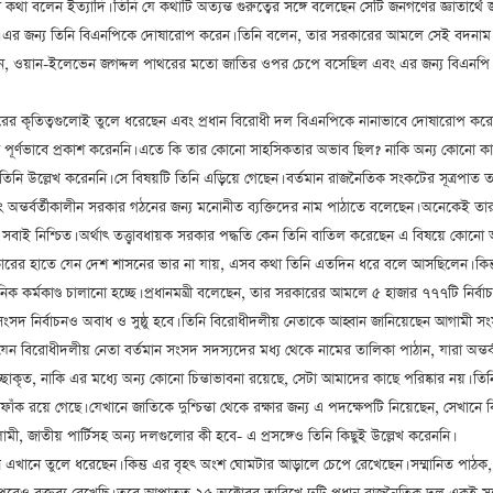
র কথা বলেন ইত্যাদি। তিনি যে কথাটি অত্যন্ত গুরুত্বের সঙ্গে বলেছেন সেটি জনগণের জ্ঞাতার
 এর জন্য তিনি বিএনপিকে দোষারোপ করেন। তিনি বলেন, তার সরকারের আমলে সেই বদনাম ঘুচ
লেছেন, ওয়ান-ইলেভেন জগদ্দল পাথরের মতো জাতির ওপর চেপে বসেছিল এবং এর জন্য বিএনপি দায়
 সরকারের কৃতিত্বগুলোই তুলে ধরেছেন এবং প্রধান বিরোধী দল বিএনপিকে নানাভাবে দোষারোপ কর
ে পূর্ণভাবে প্রকাশ করেননি। এতে কি তার কোনো সাহসিকতার অভাব ছিল? নাকি অন্য কোনো ক
 তিনি উল্লেখ করেননি। সে বিষয়টি তিনি এড়িয়ে গেছেন। বর্তমান রাজনৈতিক সংকটের সূত্রপাত তার 
ন্তর্বর্তীকালীন সরকার গঠনের জন্য মনোনীত ব্যক্তিদের নাম পাঠাতে বলেছেন। অনেকেই তার
 সবাই নিশ্চিত। অর্থাৎ তত্ত্বাবধায়ক সরকার পদ্ধতি কেন তিনি বাতিল করেছেন এ বিষয়ে কোন
সরকারের হাতে যেন দেশ শাসনের ভার না যায়, এসব কথা তিনি এতদিন ধরে বলে আসছিলেন। কিন্
নিক কর্মকাণ্ড চালানো হচ্ছে। প্রধানমন্ত্রী বলেছেন, তার সরকারের আমলে ৫ হাজার ৭৭৭টি নির
সংসদ নির্বাচনও অবাধ ও সুষ্ঠু হবে। তিনি বিরোধীদলীয় নেতাকে আহ্বান জানিয়েছেন আগামী সংসদ ন
 বিরোধীদলীয় নেতা বর্তমান সংসদ সদস্যদের মধ্য থেকে নামের তালিকা পাঠান, যারা অন্তর্বর্ত
্ছাকৃত, নাকি এর মধ্যে অন্য কোনো চিন্তাভাবনা রয়েছে, সেটা আমাদের কাছে পরিষ্কার নয়। তি
ক রয়ে গেছে। যেখানে জাতিকে দুশ্চিন্তা থেকে রক্ষার জন্য এ পদক্ষেপটি নিয়েছেন, সেখানে বিষ
ী, জাতীয় পার্টিসহ অন্য দলগুলোর কী হবে- এ প্রসঙ্গেও তিনি কিছুই উল্লেখ করেননি।
অংশ মাত্র এখানে তুলে ধরেছেন। কিন্তু এর বৃহৎ অংশ ঘোমটার আড়ালে চেপে রেখেছেন। সম্মানি