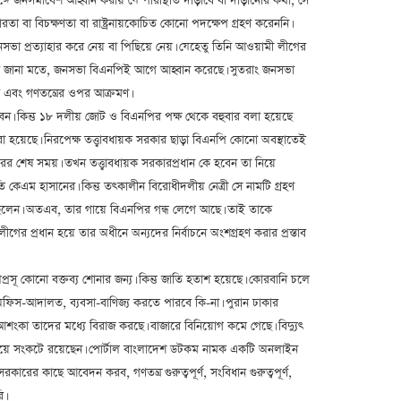
গে জনসমাবেশ আহ্বান করায় যে পরিস্থিতি দাঁড়াবে বা দাঁড়ানোর কথা, সে
উদারতা বা বিচক্ষণতা বা রাষ্ট্রনায়কোচিত কোনো পদক্ষেপ গ্রহণ করেননি।
সভা প্রত্যাহার করে নেয় বা পিছিয়ে নেয়। যেহেতু তিনি আওয়ামী লীগের
আমার জানা মতে, জনসভা বিএনপিই আগে আহ্বান করেছে। সুতরাং জনসভা
ক এবং গণতন্ত্রের ওপর আক্রমণ।
ধান হবেন। কিন্তু ১৮ দলীয় জোট ও বিএনপির পক্ষ থেকে বহুবার বলা হয়েছে
করা হয়েছে। নিরপেক্ষ তত্ত্বাবধায়ক সরকার ছাড়া বিএনপি কোনো অবস্থাতেই
র শেষ সময়। তখন তত্ত্বাবধায়ক সরকারপ্রধান কে হবেন তা নিয়ে
 হাসানের। কিন্তু তৎকালীন বিরোধীদলীয় নেত্রী সে নামটি গ্রহণ
লেন। অতএব, তার গায়ে বিএনপির গন্ধ লেগে আছে। তাই তাকে
 প্রধান হয়ে তার অধীনে অন্যদের নির্বাচনে অংশগ্রহণ করার প্রস্তাব
রসূ কোনো বক্তব্য শোনার জন্য। কিন্তু জাতি হতাশ হয়েছে। কোরবানি চলে
ো অফিস-আদালত, ব্যবসা-বাণিজ্য করতে পারবে কি-না। পুরান ঢাকার
 আশংকা তাদের মধ্যে বিরাজ করছে। বাজারে বিনিয়োগ কমে গেছে। বিদ্যুৎ
্যবসা নিয়ে সংকটে রয়েছেন। পোর্টাল বাংলাদেশ ডটকম নামক একটি অনলাইন
ের কাছে আবেদন করব, গণতন্ত্র গুরুত্বপূর্ণ, সংবিধান গুরুত্বপূর্ণ,
ি।