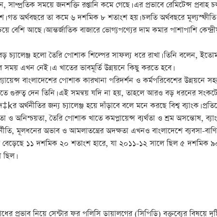
ন, সাম্প্রতিক সময়ে জনশক্তি রপ্তানি কমে গেছে। এর প্রভাবে রেমিটেন্স প্রবা
ংশ। গত অর্থবছরে তা কমে ৬ দশমিক ৮ শতাংশ হয়। চলতি অর্থবছরে মূল্যস্ফ
েয়ে বেশি আছে। আন্তর্জাতিক বাজারে ভোগ্যপণ্যের দাম কমার পাশাপাশি কেন্দ্রীয় ব
্যালেঞ্জ হলো তৈরি পোশাক শিল্পের সাফল্য ধরে রাখা। তিনি বলেন, ইতোমধ্
 সময় এখন নেই। এ খাতের ভাবমূর্তি উন্নয়নে কিছু করতে হবে।
ায়েন্স বাংলাদেশের পোশাক কারখানা পরিদর্শন ও কর্মপরিবেশের উন্নয়নে 
টিতে গুরুত্ব দেন তিনি। এই সমন্বয় যদি না হয়, তাহলে আরও বড় ধরনের সংক
 অর্থনীতির জন্য চ্যালেঞ্জ হয়ে দাঁড়াবে বলে মনে করছে বিশ্ব ব্যাংক। প্রত
 অনিশ্চয়তা, তৈরি পোশাক খাতে কমপ্লায়েন্স ব্যর্থতা ও শ্রম অসন্তোষ, ব্যাং
র্নীতি, মূলধনের অভাব ও আমলাতন্ত্রের অদক্ষতা এখনও বাংলাদেশে ব্যবসা-বাণিজ্
বেড়েছে ১১ দশমিক ২০ শতাংশ হারে, যা ২০১১-১২ সালে ছিল ৫ দশমিক ৯০ শতাং
 ছিল।
প্রভাব নিয়ে সেন্টার ফর পলিসি ডায়ালগের (সিপিডি) বক্তব্যের বিষয়ে দৃষ্টি