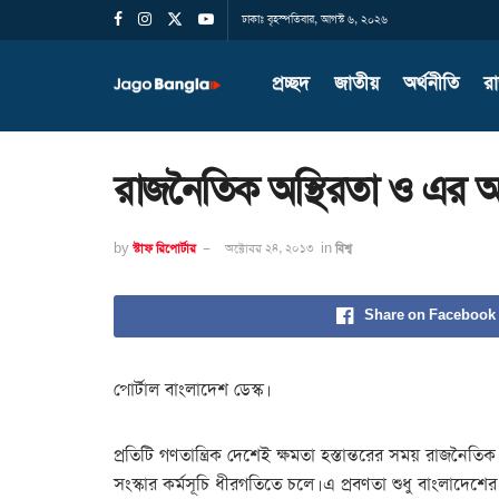
ঢাকাঃ বৃহস্পতিবার, আগস্ট ৬, ২০২৬
প্রচ্ছদ
জাতীয়
অর্থনীতি
র
রাজনৈতিক অস্থিরতা ও এর অর্থনৈ
by
স্টাফ রিপোর্টার
অক্টোবর ২৪, ২০১৩
in
বিশ্ব
Share on Facebook
পোর্টাল বাংলাদেশ ডেস্ক।
প্রতিটি গণতান্ত্রিক দেশেই ক্ষমতা হস্তান্তরের সময় রাজনৈতি
সংস্কার কর্মসূচি ধীরগতিতে চলে। এ প্রবণতা শুধু বাংলাদেশের 