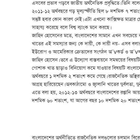
এসবের প্রভাব পড়বে জাতীয় অর্থনৈতিক প্রবৃদ্ধিতে। তিনি বলে
২০১১-১২ অর্থবছরে গড় মূল্যস্ফীতি ছিল ৮ দশমিক ৭ শতা
সন্তুষ্ট হবার কোন কারণ নেই। এটা এখনো কাক্সিক্ষত মাত্রার চ
সাহায্য করেছে বলে বিশ্ব ব্যাংক মনে করছে।
জাহিদ হোসেনের মতে, বাংলাদেশের সামনে এখন সবচেয়ে বড় চ
খাতের এই সমস্যার জন্য কে দায়ী, কে দায়ী নয়- এসব বলার
ইউরোপ ও আমেরিকার ক্রেতাদের সংগঠন অ¨vকর্ড ও অ¨vল্য
জাহিদ হোসেন। তবে এ উদ্যোগ বাস্তবায়নে সমন্বয়ের বিষয়
পোশাক খাত ছাড়াও বিনিয়োগ কমে যাওয়ার বিষয়টি বাংলাদে‡kর
অর্থবছরে ১ দশমিক ২ শতাংশ কমে গেছে। রাজনৈতিক অস্থিরতা ও
আগ্রহ হারিয়েছেন। অবকাঠামো ও জ্বালানি খাতের দুর্বলতা, দু
এতে বলা হয়, ২০১২-১৩ অর্থবছরে বাংলাদেশের রপ্তানি আয় 
দশমিক ৬০ শতাংশ, যা আগের বছর ১০ দশমিক ২০ শতাংশ
বাংলাদেশের অর্থনীতিতে রাজনৈতিক দলগুলোর চলমান বিরোধের 