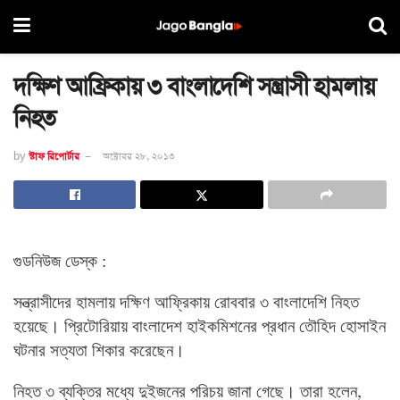
দক্ষিণ আফ্রিকায় ৩ বাংলাদেশি সন্ত্রাসী হামলায়
নিহত
by
স্টাফ রিপোর্টার
অক্টোবর ২৮, ২০১৩
গুডনিউজ ডেস্ক :
সন্ত্রাসীদের
হামলায়
দক্ষিণ
আফ্রিকায়
রোববার
৩
বাংলাদেশি
নিহত
হয়েছে।
প্রিটোরিয়ায়
বাংলাদেশ
হাইকমিশনের
প্রধান
তৌহিদ
হোসাইন
ঘটনার
সত্যতা
শিকার
করেছেন।
নিহত
৩
ব্যক্তির
মধ্যে
দুইজনের
পরিচয়
জানা
গেছে।
তারা
হলেন
,