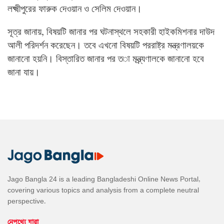
লক্ষ্মীপুরের
ফারুক
দেওয়ান
ও
সেলিম
দেওয়ান।
সূত্র
জানায়
বিষয়টি
জানার
পর
ঘটনাস্থলে
সহকারী
হাইকমিশনার
দাউদ
,
আলী
পরিদর্শন
করেছেন।
তবে
এখনো
বিষয়টি
পররাষ্ট্র
মন্ত্রণালয়কে
জানানো
হয়নি।
বিস্তারিত
জানার
পর
ত
মন্ত্র্যণালকে
জানানো
হবে
া
জানা
যায়।
Jago Bangla 24 is a leading Bangladeshi Online News Portal,
covering various topics and analysis from a complete neutral
perspective.
নেপথ্যে যারা