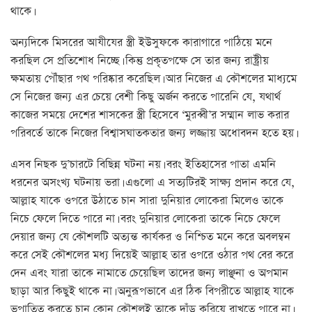
থাকে।
অন্যদিকে মিসরের আযীযের স্ত্রী ইউসুফকে কারাগারে পাঠিয়ে মনে
করছিল সে প্রতিশোধ নিচ্ছে। কিন্তু প্রকৃতপক্ষে সে তার জন্য রাষ্ট্রীয়
ক্ষমতায় পৌঁছার পথ পরিষ্কার করেছিল। আর নিজের এ কৌশলের মাধ্যমে
সে নিজের জন্য এর চেয়ে বেশী কিছু অর্জন করতে পারেনি যে, যথার্থ
কাজের সময়ে দেশের শাসকের স্ত্রী হিসেবে ‘মুরব্বী’র সম্মান লাভ করার
পরিবর্তে তাকে নিজের বিশ্বাসঘাতকতার জন্য লজ্জায় অধোবদন হতে হয়।
এসব নিছক দু’চারটে বিছিন্ন ঘটনা নয়। বরং ইতিহাসের পাতা এমনি
ধরনের অসংখ্য ঘটনায় ভরা। এগুলো এ সত্যটিরই সাক্ষ্য প্রদান করে যে,
আল্লাহ যাকে ওপরে উঠাতে চান সারা দুনিয়ার লোকেরা মিলেও তাকে
নিচে ফেলে দিতে পারে না। বরং দুনিয়ার লোকেরা তাকে নিচে ফেলে
দেয়ার জন্য যে কৌশলটি অত্যন্ত কার্যকর ও নিশ্চিত মনে করে অবলম্বন
করে সেই কৌশলের মধ্য দিয়েই আল্লাহ তার ওপরে ওঠার পথ বের করে
দেন এবং যারা তাকে নামাতে চেয়েছিল তাদের জন্য লাঞ্ছনা ও অপমান
ছাড়া আর কিছুই থাকে না। অনুরূপভাবে এর ঠিক বিপরীতে আল্লাহ যাকে
ভূপাতিত করতে চান কোন কৌশলই তাকে দাঁড় করিয়ে রাখতে পারে না।