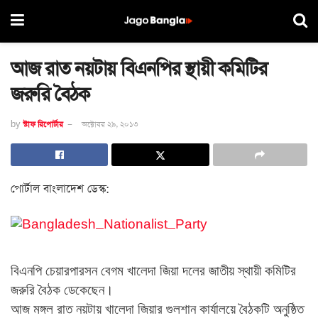
আজ রাত নয়টায় বিএনপির স্থায়ী কমিটির
জরুরি বৈঠক
by
স্টাফ রিপোর্টার
অক্টোবর ২৯, ২০১৩
পোর্টাল বাংলাদেশ ডেস্ক:
বিএনপি
চেয়ারপারসন
বেগম
খালেদা
জিয়া
দলের
জাতীয়
স্থায়ী
কমিটির
জরুরি
বৈঠক
ডেকেছেন।
আজ
মঙ্গল
রাত
নয়টায়
খালেদা
জিয়ার
গুলশান
কার্যালয়ে
বৈঠকটি
অনুষ্ঠিত