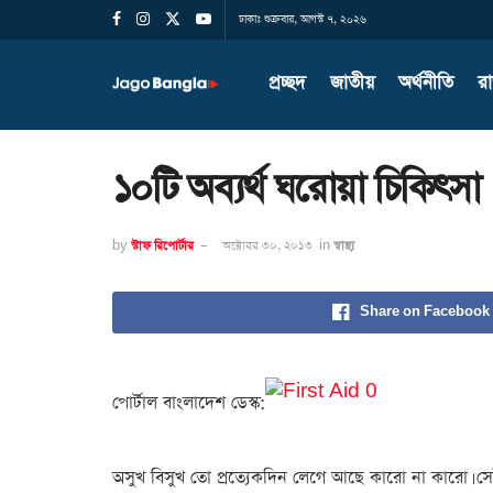
ঢাকাঃ শুক্রবার, আগস্ট ৭, ২০২৬
প্রচ্ছদ
জাতীয়
অর্থনীতি
র
১০টি অব্যর্থ ঘরোয়া চিকিৎসা
by
স্টাফ রিপোর্টার
অক্টোবর ৩০, ২০১৩
in
স্বাস্থ্য
Share on Facebook
পোর্টাল বাংলাদেশ ডেস্ক:
অসুখ বিসুখ তো প্রত্যেকদিন লেগে আছে কারো না কারো। সেই 