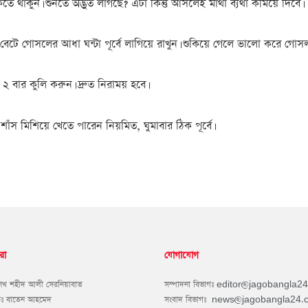
তে থাকুন। শুনতে অদ্ভুত লাগছে? এটা কিন্তু আসলেই মাথা ব্যথা কমিয়ে দিবে।
ে বেটে গোসলের আধা ঘন্টা পূর্বে লাগিয়ে রাখুন। শুকিয়ে গেলে ভালো করে গো
 ২ বার কুলি করুন। দ্রুত নিরাময় হবে।
াঁস মিশিয়ে খেতে পারেন নিয়মিত, ঘুমাবার ঠিক পূর্বে।
রা
যোগাযোগ
শেখ শহীদ আলী সেরনিয়াবাত
সম্পাদনা বিভাগঃ
editor@jagobangla2
কঃ বাতেন আহমেদ
সংবাদ বিভাগঃ
news@jagobangla24.