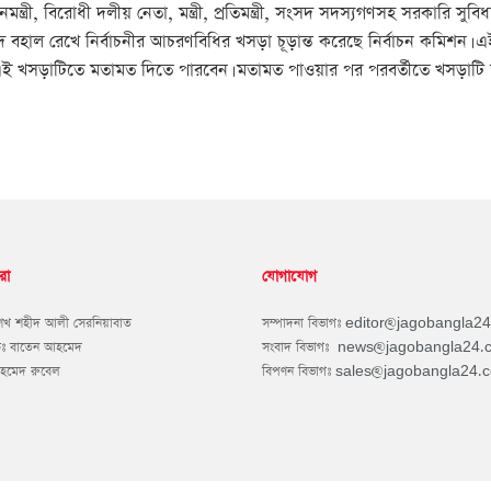
মন্ত্রী, বিরোধী দলীয় নেতা, মন্ত্রী, প্রতিমন্ত্রী, সংসদ সদস্যগণসহ সরকারি 
বহাল রেখে নির্বাচনীর আচরণবিধির খসড়া চূড়ান্ত করেছে নির্বাচন কমিশন
 এই খসড়াটিতে মতামত দিতে পারবেন। মতামত পাওয়ার পর পরবর্তীতে খসড়াটি চূ
রা
যোগাযোগ
শেখ শহীদ আলী সেরনিয়াবাত
সম্পাদনা বিভাগঃ
editor@jagobangla2
কঃ বাতেন আহমেদ
সংবাদ বিভাগঃ
news@jagobangla24.
আহমেদ রুবেল
বিপণন বিভাগঃ
sales@jagobangla24.