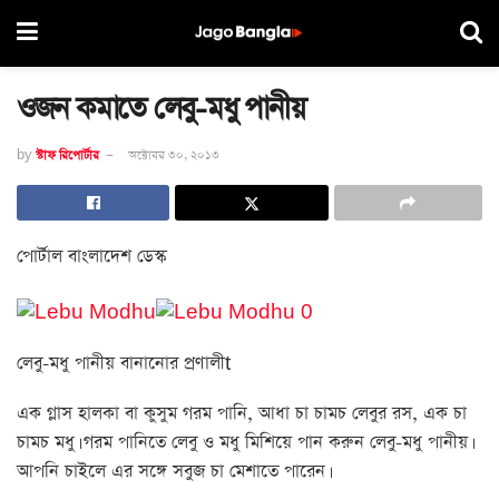
ওজন কমাতে লেবু-মধু পানীয়
by
স্টাফ রিপোর্টার
অক্টোবর ৩০, ২০১৩
পোর্টাল বাংলাদেশ ডেস্ক
লেবু-মধু পানীয় বানানোর প্রণালীt
এক গ্লাস হালকা বা কুসুম গরম পানি, আধা চা চামচ লেবুর রস, এক চা
চামচ মধু। গরম পানিতে লেবু ও মধু মিশিয়ে পান করুন লেবু-মধু পানীয়।
আপনি চাইলে এর সঙ্গে সবুজ চা মেশাতে পারেন।