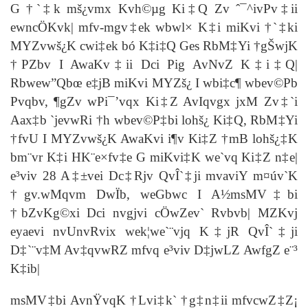
G †`‡k mš¿vmx Kvh©µg Ki‡Q Zv ˆ¯^ivPv‡ii
ewncÖKvk| mfv-mgv‡ek wbwl× K‡i miKvi †`‡ki
MYZvwš¿K cwi‡ek bó K‡i‡Q Ges RbM‡Yi †gŠwjK
†PZbv I AwaKv‡ii Dci Pig AvNvZ K‡i‡Q|
Rbwew”Qbœ e‡jB miKvi MYZš¿ I wbi‡c¶ wbev©Pb
Pvqbv, ¶gZv wPi¯’vqx Ki‡Z AvIqvgx jxM Zv‡`i
Aax‡b `jevwRi †h wbev©P‡bi lohš¿ Ki‡Q, RbM‡Yi
†fvU I MYZvwš¿K AwaKvi i¶v Ki‡Z †mB lohš¿‡K
bm¨vr K‡i HK¨e×fv‡e G miKvi‡K we`vq Ki‡Z n‡e|
e³viv 28 A‡±vei Dc‡Rjv QvÎ`‡ji mvaviY m¤úv`K
†gv.wMqvm DwÏb, weGbwc I A½msMV‡bi
†bZvKg©xi Dci nvgjvi cÖwZev` Rvbvb| MZKvj
eyaevi nvUnvRvix wek¦we`¨vjq K‡jR QvÎ`‡ji
D‡`¨v‡M Av‡qvwRZ mfvq e³viv D‡j­wLZ AwfgZ e¨³
K‡ib|
msMV‡bi AvnŸvqK †Lvi‡k` †g‡n‡ii mfvcwZ‡Z¡