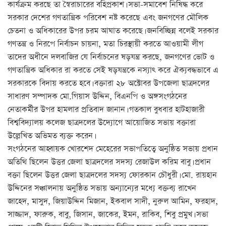
কার্যক্রম করছে তা স্বৈরাচারের বহিপ্রকাশ। সভা-সমাবেশ নিষিদ্ধ করে
সরকার দেশের গণতান্ত্রিক পরিবেশ নষ্ট করেছে এবং জনগণের মৌলিক
চেতনা ও অধিকারের উপর চরম আঘাত করেছে। জনবিচ্ছিন্ন বলেই সরকার
গণতন্ত্র ও নিরপে নির্বাচন চায়না, মতা চিরস্থায়ী করতে আওয়ামী লীগ
তাদের অধীনে দলবাজির যে নির্বাচনের ষড়যন্ত্র করছে, জনগণের ভোট ও
গণতান্ত্রিক অধিকার রা করতে সেই ষড়যন্ত্রকে নস্যাৎ করে ঐক্যবদ্ধভাবে এ
সরকারকে বিদায় করতে হবে। বক্তারা ২৮ অক্টোবর উপজেলা ছাত্রদলের
সাধারণ সম্পাদক মো.গিয়াস উদ্দিন, বিএনপি ও অঙ্গসংগঠনের
নেতাকর্মীর উপর হামলার প্রতিবাদ জানান। গতকাল বুধবার হাটহাজারী
বিশ্ববিদ্যালয় কলেজ ছাত্রদলের উদ্যোগে আয়োজিত সভায় বক্তারা
উল্লেখিত অভিমত ব্যক্ত করেন।
সংগঠনের আহ্বায়ক খোরশেদ মেহেরের সভাপতিত্বে অনুষ্ঠিত সভায় প্রধান
অতিথি ছিলেন উত্তর জেলা ছাত্রদলের সদস্য রেজাউল করিম বাবু। প্রধান
বক্তা ছিলেন উত্তর জেলা ছাত্রদলের সদস্য ফোরকান চৌধুরী। মো. রায়হান
উদ্দিনের সঞ্চালনায় অনুষ্ঠিত সভায় অন্যান্যের মধ্যে বক্তব্য রাখেন
জাহেদ, মাসুদ, জিয়াউদ্দিন মিজান, ইকবাল সাদী, নুরুল আমিন, ফরহাদ,
সাজ্জাদ, ফারুক, বাবু, জিসান, জাকের, ইমন, রাকিব, শিবু প্রমুখ। সভা