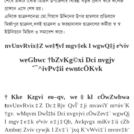
শেষে একটি বিােভ মিছিল উপজেলার বিভিন্ন সড়ক প্রদণি করে কলেজ
প্রাঙ্গনে এসে শেষ হয়।
এদিকে ছাত্রদলনেতা মো.গিয়াস উদ্দিনের উপর হামলার প্রতিবাদে
মির্জাপুর ছাত্রদল,ধলই ছাত্রদল ও ফরহাদাবাদ ছাত্রদলের কর্মীরা স্ব স্ব
ইউনিয়নে মিছিল ও সমাবেশ করে।
nvUnvRvix‡Z we‡¶vf mgv‡ek I wgwQ‡j e³viv
weGbwc †bZvKg©xi Dci nvgjv
ˆ¯^ivPv‡ii ewntcÖKvk
†Kke Kzgvi eo–qv, we‡kl cÖwZwbwa
t
nvUnvRvix‡Z Dc‡Rjv QvÎ`‡ji mvaviY m¤úv`K
†gv. wMqvm DwÏ‡bi Dci nvgvjvi cÖwZev‡` wgwQj
I mgv‡e‡k e³viv
e‡j‡Qb, AvIqvgx miKv‡ii cZb
Ambœ| Zviv cywjk I Zv‡`i `jxq K¨vWvi‡`i mvnv‡h¨