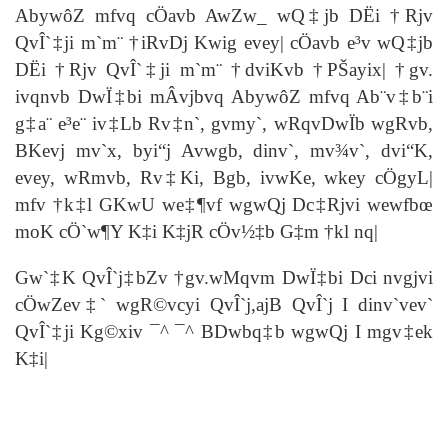
AbywôZ mfvq cÖavb AwZw_ wQ‡jb DËi †Rjv
QvÎ`‡ji m`m¨ †iRvDj Kwig evey| cÖavb e³v wQ‡jb
DËi †Rjv QvÎ`‡ji m`m¨ †dviKvb †PŠayix| †gv.
ivqnvb DwÏ‡bi mÂvjbvq AbywôZ mfvq Ab¨v‡b¨i
g‡a¨ e³e¨ iv‡Lb Rv‡n`, gvmy`, wRqvDwÏb wgRvb,
BKevj mv`x, byi“j Avwgb, dinv`, mv¾v`, dvi“K,
evey, wRmvb, Rv‡Ki, Bgb, ivwKe, wkey cÖgyL|
mfv †k‡l GKwU we‡¶vf wgwQj Dc‡Rjvi wewfbœ
moK cÖ`w¶Y K‡i K‡jR cÖv½‡b G‡m †kl nq|
Gw`‡K
QvÎ`j‡bZv †gv.wMqvm DwÏ‡bi Dci nvgjvi
cÖwZev‡` wgR©vcyi QvÎ`j,ajB QvÎ`j I dinv`vev`
QvÎ`‡ji Kg©xiv ¯^ ¯^ BDwbq‡b wgwQj I mgv‡ek
K‡i|