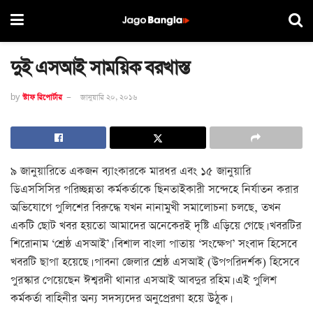
দুই এসআই সাময়িক বরখাস্ত
by
স্টাফ রিপোর্টার
জানুয়ারি ২০, ২০১৬
৯ জানুয়ারিতে একজন ব্যাংকারকে মারধর এবং ১৫ জানুয়ারি
ডিএসসিসির পরিচ্ছন্নতা কর্মকর্তাকে ছিনতাইকারী সন্দেহে নির্যাতন করার
অভিযোগে পুলিশের বিরুদ্ধে যখন নানামুখী সমালোচনা চলছে, তখন
একটি ছোট খবর হয়তো আমাদের অনেকেরই দৃষ্টি এড়িয়ে গেছে। খবরটির
শিরোনাম ‘শ্রেষ্ঠ এসআই’। বিশাল বাংলা পাতায় ‘সংক্ষেপ’ সংবাদ হিসেবে
খবরটি ছাপা হয়েছে। পাবনা জেলার শ্রেষ্ঠ এসআই (উপপরিদর্শক) হিসেবে
পুরস্কার পেয়েছেন ঈশ্বরদী থানার এসআই আবদুর রহিম। এই পুলিশ
কর্মকর্তা বাহিনীর অন্য সদস্যদের অনুপ্রেরণা হয়ে উঠুক।