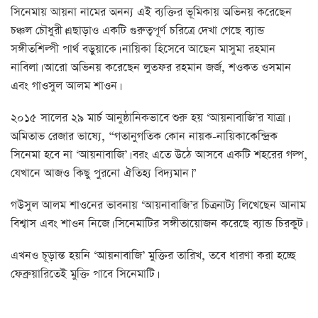
সিনেমায় আয়না নামের অনন্য এই ব্যক্তির ভূমিকায় অভিনয় করেছেন
চঞ্চল চৌধুরী।এছাড়াও একটি গুরুত্বপূর্ণ চরিত্রে দেখা গেছে ব্যান্ড
সঙ্গীতশিল্পী পার্থ বড়ুয়াকে। নায়িকা হিসেবে আছেন মাসুমা রহমান
নাবিলা। আরো অভিনয় করেছেন লুতফর রহমান জর্জ, শওকত ওসমান
এবং গাওসুল আলম শাওন।
২০১৫ সালের ২৯ মার্চ আনুষ্ঠানিকভাবে শুরু হয় ‘আয়নাবাজি’র যাত্রা।
অমিতাভ রেজার ভাষ্যে, “গতানুগতিক কোন নায়ক-নায়িকাকেন্দ্রিক
সিনেমা হবে না ‘আয়নাবাজি’। বরং এতে উঠে আসবে একটি শহরের গল্প,
যেখানে আজও কিছু পুরনো ঐতিহ্য বিদ্যমান।”
গউসুল আলম শাওনের ভাবনায় ‘আয়নাবাজি’র চিত্রনাট্য লিখেছেন আনাম
বিশ্বাস এবং শাওন নিজে। সিনেমাটির সঙ্গীতায়োজন করেছে ব্যান্ড চিরকুট।
এখনও চূড়ান্ত হয়নি ‘আয়নাবাজি’ মুক্তির তারিখ, তবে ধারণা করা হচ্ছে
ফেব্রুয়ারিতেই মুক্তি পাবে সিনেমাটি।