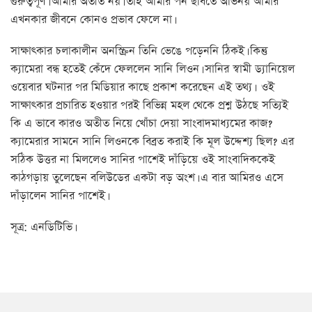
গুরুত্বপূর্ণ। আমার অতীত নয়। তাই আমার পর্ন ছবিতে অভিনয় আমার
এখনকার জীবনে কোনও প্রভাব ফেলে না।
সাক্ষাত্কার চলাকালীন অনস্ক্রিন তিনি ভেঙে পড়েননি ঠিকই। কিন্তু
ক্যামেরা বন্ধ হতেই কেঁদে ফেললেন সানি লিওন। সানির স্বামী ড্যানিয়েল
ওয়েবার ঘটনার পর মিডিয়ার কাছে প্রকাশ করেছেন এই তথ্য। ওই
সাক্ষাত্কার প্রচারিত হওয়ার পরই বিভিন্ন মহল থেকে প্রশ্ন উঠছে সত্যিই
কি এ ভাবে কারও অতীত নিয়ে খোঁচা দেয়া সাংবাদমাধ্যমের কাজ?
ক্যামেরার সামনে সানি লিওনকে বিব্রত করাই কি মূল উদ্দেশ্য ছিল? এর
সঠিক উত্তর না মিললেও সানির পাশেই দাঁড়িয়ে ওই সাংবাদিককেই
কাঠগড়ায় তুলেছেন বলিউডের একটা বড় অংশ। এ বার আমিরও এসে
দাঁড়ালেন সানির পাশেই।
সূত্র: এনডিটিভি।