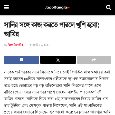
সানির সঙ্গে কাজ করতে পারলে খুশি হবো:
আমির
by
স্টাফ রিপোর্টার
জানুয়ারি ২১, ২০১৬
সাবেক পর্ন তারকা সানি লিওনকে নিয়ে সেই বিতর্কিত সাক্ষাত্কারের কথা
সবাই জানেন। এনিয়ে সাক্ষাত্কার গ্রহীতাকে ব্যাপক সমালোচনার শিকার
হতে হচ্ছে। ভারতের বড় বড় অভিনেতারা সানি লিওনের পাশে এসে
দাঁড়িয়েছেন। এবার সানি তার পাশে পেলেন বলিউড পারফেকশনিস্ট
আমির খানকে। সানিকে নিয়ে করা ওই সাক্ষাত্কারের বিষয়ে আমির খান
তার টুইটার এবং ফেসবুক পাতায় লিখেছেন, সানি ওই সাংবাদিকের
প্রশ্নের জবাব যেভাবে দিয়েছেন খুব ভালো করেছেন। সানির জায়গায় আমি