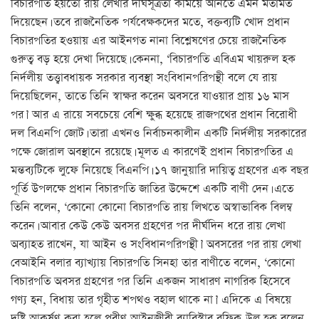
বিচারপতি হয়তো রায় লেখার দীর্ঘসূত্রতা কমিয়ে আনতে এমন মতামত
দিয়েছেন। তবে রাজনৈতিক পর্যবেক্ষকদের মতে, বক্তব্যটি খোদ প্রধান
বিচারপতির হওয়ায় এর আইনগত নানা বিশ্লেষণের চেয়ে রাজনৈতিক
গুরুত্ব বড় হয়ে দেখা দিয়েছে। কেননা, ‘বিচারপতি এবিএম খায়রুল হক
নির্দলীয় তত্ত্বাবধায়ক সরকার ব্যবস্থা সংবিধানপরিপন্থী বলে যে রায়
দিয়েছিলেন, তাতে তিনি স্বাক্ষর করেন অবসরে যাওয়ার প্রায় ১৬ মাস
পর।’ আর এ রায়ে সবচেয়ে বেশি ক্ষুব্ধ হয়েছে রাজপথের প্রধান বিরোধী
দল বিএনপি জোট। তারা এখনও নির্বাচনকালীন একটি নির্দলীয় সরকারের
পক্ষে জোরাল অবস্থানে রয়েছে। মূলত এ কারণেই প্রধান বিচারপতির এ
মন্তব্যটিকে লুফে নিয়েছে বিএনপি। ১৭ জানুয়ারি দায়িত্ব গ্রহণের এক বছর
পূর্তি উপলক্ষে প্রধান বিচারপতি জাতির উদ্দেশে একটি বাণী দেন। এতে
তিনি বলেন, ‘কোনো কোনো বিচারপতি রায় লিখতে অস্বাভাবিক বিলম্ব
করেন। আবার কেউ কেউ অবসর গ্রহণের পর দীর্ঘদিন ধরে রায় লেখা
অব্যাহত রাখেন, যা আইন ও সংবিধানপরিপন্থী।’ অবসরের পর রায় লেখা
বেআইনি বলার ব্যাখ্যায় বিচারপতি সিনহা তার বাণীতে বলেন, ‘কোনো
বিচারপতি অবসর গ্রহণের পর তিনি একজন সাধারণ নাগরিক হিসেবে
গণ্য হন, বিধায় তার গৃহীত শপথও বহাল থাকে না।’ এদিকে এ বিষয়ে
দৃষ্টি আকর্ষণ করা হলে প্রবীণ আইনজীবী ব্যারিস্টার রফিক-উল হক বলেন,