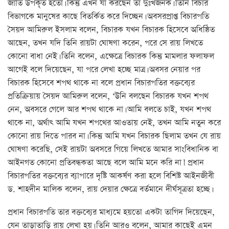
জাতি উপকৃত হতো। কিন্তু এখন যা করছেন তা দুঃখজনক। তিনি বিচার
বিভাগকে মানুষের কাছে বিতর্কিত করে দিচ্ছেন। অবসরপ্রাপ্ত বিচারপতি
সৈয়দ আমিরুল ইসলাম বলেন, বিচারক যখন বিচারক হিসেবে অধিষ্ঠিত
আছেন, তখন যদি তিনি রায়টা ঘোষণা করেন, পরে সে রায় লিখতে
কোনো বাধা নেই। তিনি বলেন, এক্ষেত্রে বিচারক কিন্তু মামলার ফলাফল
আগেই বলে দিয়েছেন, যা পরে লেখা হচ্ছে মাত্র। অবসর নেয়ার পর
বিচারক হিসেবে শপথ থাকে না বলে প্রধান বিচারপতির বক্তব্যের
প্রতিক্রিয়ায় সৈয়দ আমিরুল বলেন, ‘উনি বলছেন বিচারক যখন শপথ
নেন, অবসরে গেলে আর শপথ থাকে না। আমি বলতে চাই, যখন শপথ
থাকে না, অর্থাৎ আমি যখন শপথের আওতায় নেই, তখন আমি নতুন করে
কোনো রায় দিতে পারব না। কিন্তু আমি যখন বিচারক ছিলাম তখন যে রায়
ঘোষণা করেছি, সেই রায়টা অবসরে গিয়ে লিখতে আমার সাংবিধানিক বা
আইনগত কোনো প্রতিবন্ধকতা আছে বলে আমি মনে করি না।’ প্রধান
বিচারপতির বক্তব্যের ব্যাপারে দৃষ্টি আকর্ষণ করা হলে বিশিষ্ট আইনজীবী
ড. শাহদীন মালিক বলেন, রায় দেয়ার ক্ষেত্রে বর্তমানে দীর্ঘসূত্রতা হচ্ছে।
প্রধান বিচারপতি তার বক্তব্যের মাধ্যমে হয়তো একটা তাগিদ দিয়েছেন,
যেন তাড়াতাড়ি রায় লেখা হয়। তিনি আরও বলেন, আমার কাছেই এমন