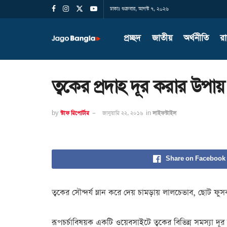
ঢাকাঃ শুক্রবার, আগস্ট ৭, ২০২৬
প্রচ্ছদ
জাতীয়
অর্থনীতি
র
ত্বকের প্রদাহ দূর করার উপায়
by
স্টাফ রিপোর্টার
জানুয়ারি ২২, ২০১৬
in
লাইফস্টাইল
Share on Facebook
ত্বকের সৌন্দর্য ম্লান করে দেয় চামড়ায় লালচেভাব, ছোট ফুসক
রূপচর্চাবিষয়ক একটি ওয়েবসাইটে ত্বকের বিভিন্ন সমস্যা দ