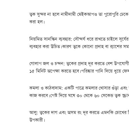
ত্বক সুন্দর না হলে নামীদামী মেইকআপও তা পুরোপুরি ঢেকে 
করা হল।
নিয়মিত সানস্কিন ব্যবহার: সৌন্দর্য ধরে রাখতে চাইলে সূর্
ব্যবহার করা উচিত। কারণ ত্বকে কোনো প্রদাহ বা র‌্যাশের স
গোলাপ জল ও চন্দন: ত্বকের প্রদাহ দূর করতে বেশ উপযোগী 
১৫ মিনিট অপেক্ষা করতে হবে। পরিষ্কার পানি দিয়ে ধুয়ে ফে
কমলা ও কাঠবাদাম: একটি পাত্রে কমলার খোসার গুঁড়া এবং ভা
কাজ করবে। পেস্ট দিয়ে ঘষে ৩০ থেকে ৬০ সেকেন্ড ত্বক স্ক্
আলু: ত্বকের দাগ এবং অসম রং দূর করতে এমনকি চোখের নি
উপকারী।