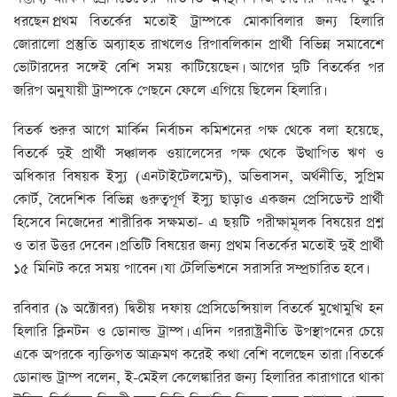
ধরছেন।প্রথম বিতর্কের মতোই ট্রাম্পকে মোকাবিলার জন্য হিলারি
জোরালো প্রস্তুতি অব্যাহত রাখলেও রিপাবলিকান প্রার্থী বিভিন্ন সমাবেশে
ভোটারদের সঙ্গেই বেশি সময় কাটিয়েছেন। আগের দুটি বিতর্কের পর
জরিপ অনুযায়ী ট্রাম্পকে পেছনে ফেলে এগিয়ে ছিলেন হিলারি।
বিতর্ক শুরুর আগে মার্কিন নির্বাচন কমিশনের পক্ষ থেকে বলা হয়েছে,
বিতর্কে দুই প্রার্থী সঞ্চালক ওয়ালেসের পক্ষ থেকে উত্থাপিত ঋণ ও
অধিকার বিষয়ক ইস্যু (এনটাইটেলমেন্ট), অভিবাসন, অর্থনীতি, সুপ্রিম
কোর্ট, বৈদেশিক বিভিন্ন গুরুত্বপূর্ণ ইস্যু ছাড়াও একজন প্রেসিডেন্ট প্রার্থী
হিসেবে নিজেদের শারীরিক সক্ষমতা- এ ছয়টি পরীক্ষামূলক বিষয়ের প্রশ্ন
ও তার উত্তর দেবেন। প্রতিটি বিষয়ের জন্য প্রথম বিতর্কের মতোই দুই প্রার্থী
১৫ মিনিট করে সময় পাবেন। যা টেলিভিশনে সরাসরি সম্প্রচারিত হবে।
রবিবার (৯ অক্টোবর) দ্বিতীয় দফায় প্রেসিডেন্সিয়াল বিতর্কে মুখোমুখি হন
হিলারি ক্লিনটন ও ডোনাল্ড ট্রাম্প। এদিন পররাষ্ট্রনীতি উপস্থাপনের চেয়ে
একে অপরকে ব্যক্তিগত আক্রমণ করেই কথা বেশি বলেছেন তারা। বিতর্কে
ডোনাল্ড ট্রাম্প বলেন, ই-মেইল কেলেঙ্কারির জন্য হিলারির কারাগারে থাকা