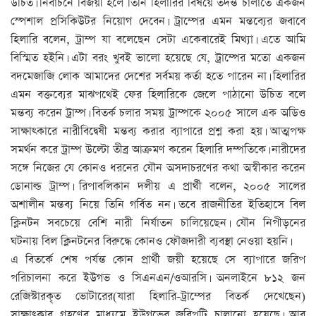
উচিত। নির্বাচনে বিজয়ী হলে তিনি হিলারির বিষয়ে তদন্ত চালাতে একজন
স্পেশাল প্রসিকিউটর নিয়োগ দেবেন। ট্রাম্পের এমন মন্তব্যের জবাবে
হিলারি বলেন, ট্রাম্প যা বলেছেন সেটা একেবারেই মিথ্যা। এতে আমি
বিস্মিত হইনি। এটা বরং খুবই ভালো হয়েছে যে, ট্রাম্পের মতো একজন
বদমেজাজি লোক আমাদের দেশের সর্বময় কর্তা হতে পারেন না। হিলারির
এমন বক্তব্যের মাঝপথেই ফের হিলারিকে জেলে পাঠানো উচিত বলে
মন্তব্য করেন ট্রাম্প। বিতর্ক চলার সময় ট্রাম্পকে ২০০৫ সালে এক অডিও
সাক্ষাৎকারে নারীবিদ্বেষী মন্তব্য করার ব্যাপারে প্রশ্ন করা হয়। আত্মপক্ষ
সমর্থন করে ট্রাম্প উল্টো তীব্র আক্রমণ করেন হিলারি দম্পতিকে। নারীদের
সঙ্গে নিজের যে কোনও ধরনের যৌন অসদাচরণের কথা অস্বীকার করেন
ডোনাল্ড ট্রাম্প। রিপাবলিকান দলীয় এ প্রার্থী বলেন, ২০০৫ সালের
অশালীন মন্তব্য নিয়ে তিনি গর্বিত নন। তবে রাজনীতির ইতিহাসে বিল
ক্লিনটন সবচেয়ে বেশি নারী নির্যাতন চালিয়েছেন। যৌন নিপীড়নের
ঘটনায় বিল ক্লিনটনের বিরুদ্ধে কোনও ফৌজদারী ব্যবস্থা নেওয়া হয়নি।
এ বিতর্কে শেষ পর্যন্ত কোন প্রার্থী জয়ী হয়েছে সে ব্যাপারে জরিপ
পরিচালনা করে ইউগভ ও সিএনএন/ওআরসি। অনলাইনে ৮১২ জন
রেজিস্টারকৃত ভোটারের(যারা হিলারি-ট্রাম্পের বিতর্ক দেখেছেন)
সাক্ষাৎকার গ্রহণের মাধ্যমে ইউগভের জরিপটি চালানো হয়েছে। আর