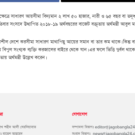
্ষেত্রে সাধারণ আয়সীমা বিদ্যমান ২ লাখ ৫০ হাজার, নারী ও ৬৫ বছর বা তদূর্ধ্ব
তিবার সংসদে উত্থাপিত ২০১৮-১৯ অর্থবছরের বাজেট বক্তৃতায় অর্থমন্ত্রী আবুল 
ন্নয়নশীল দেশে করসীমা সাধারণ মাথাপিছু আয়ের সমান বা তার কম থাকে। কিন্তু বা
বিপুল সংখ্যক ব্যক্তি করজালের বাইরে থেকে যান। এর ফলে ভিত্তি দুর্বল থা
় অর্থমন্ত্রী উল্লেখ করেন।
রা
যোগাযোগ
শেখ শহীদ আলী সেরনিয়াবাত
সম্পাদনা বিভাগঃ
editor@jagobangla2
কঃ বাতেন আহমেদ
সংবাদ বিভাগঃ
news@jagobangla24.