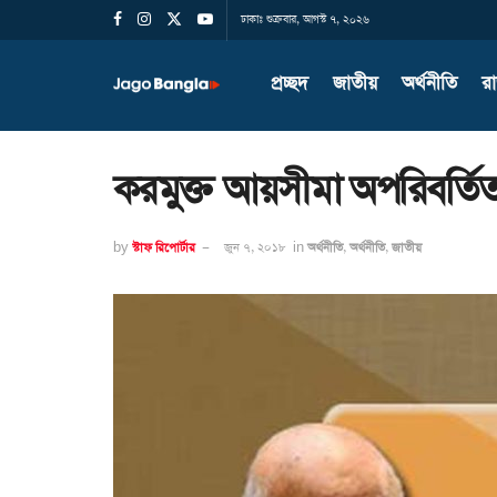
ঢাকাঃ শুক্রবার, আগস্ট ৭, ২০২৬
প্রচ্ছদ
জাতীয়
অর্থনীতি
র
করমুক্ত আয়সীমা অপরিবর্তি
by
স্টাফ রিপোর্টার
জুন ৭, ২০১৮
in
অর্থনীতি
,
অর্থনীতি
,
জাতীয়