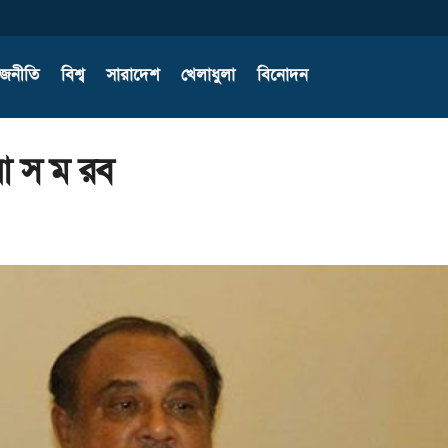
াজনীতি
বিশ্ব
সারাদেশ
খেলাধুলা
বিনোদন
 আ স ম রব