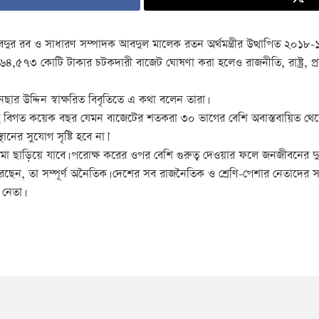
র রব ও সাধারণ সম্পাদক আবদুল মালেক রতন অর্থমন্ত্রীর উত্থাপিত ২০১৮-১৯
,৬৪,৫৭৩ কোটি টাকার চটকদারী বাজেট ঘোষণা করা হলেও রাজনীতি, রাষ্ট্র, প্রশ
 উদ্দিন স্বাক্ষরিত বিবৃতিতে এ কথা বলেন তারা।
গত কয়েক বছর যেমন বাজেটের শতকরা ৩০ ভাগের বেশি অবাস্তবায়িত থেকেছ
ানের সুযোগ সৃষ্টি হবে না।’
া ছাড়িয়ে যাবে। পরোক্ষ করের ওপর বেশি গুরুত্ব দেওয়ার ফলে জনজীবনের দুর্
ঘোষণা করেছেন, তা সম্পূর্ণ অনৈতিক। দেশের সব রাজনৈতিক ও শ্রেণি-পেশার নে
 নেতা।