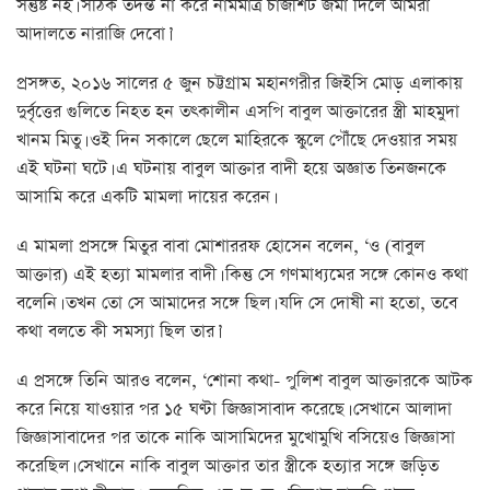
সন্তুষ্ট নই। সঠিক তদন্ত না করে নামমাত্র চার্জশিট জমা দিলে আমরা
আদালতে নারাজি দেবো।’
প্রসঙ্গত, ২০১৬ সালের ৫ জুন চট্টগ্রাম মহানগরীর জিইসি মোড় এলাকায়
দুর্বৃত্তের গুলিতে নিহত হন তৎকালীন এসপি বাবুল আক্তারের স্ত্রী মাহমুদা
খানম মিতু। ওই দিন সকালে ছেলে মাহিরকে স্কুলে পৌঁছে দেওয়ার সময়
এই ঘটনা ঘটে। এ ঘটনায় বাবুল আক্তার বাদী হয়ে অজ্ঞাত তিনজনকে
আসামি করে একটি মামলা দায়ের করেন।
এ মামলা প্রসঙ্গে মিতুর বাবা মোশাররফ হোসেন বলেন, ‘ও (বাবুল
আক্তার) এই হত্যা মামলার বাদী। কিন্তু সে গণমাধ্যমের সঙ্গে কোনও কথা
বলেনি। তখন তো সে আমাদের সঙ্গে ছিল। যদি সে দোষী না হতো, তবে
কথা বলতে কী সমস্যা ছিল তার।’
এ প্রসঙ্গে তিনি আরও বলেন, ‘শোনা কথা- পুলিশ বাবুল আক্তারকে আটক
করে নিয়ে যাওয়ার পর ১৫ ঘণ্টা জিজ্ঞাসাবাদ করেছে। সেখানে আলাদা
জিজ্ঞাসাবাদের পর তাকে নাকি আসামিদের মুখোমুখি বসিয়েও জিজ্ঞাসা
করেছিল। সেখানে নাকি বাবুল আক্তার তার স্ত্রীকে হত্যার সঙ্গে জড়িত