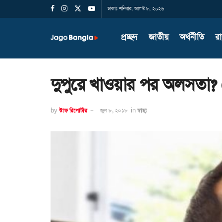
ঢাকাঃ শনিবার, আগস্ট ৮, ২০২৬
প্রচ্ছদ
জাতীয়
অর্থনীতি
র
দুপুরে খাওয়ার পর অলসতা? 
by
স্টাফ রিপোর্টার
জুন ৮, ২০১৮
in
স্বাস্থ্য