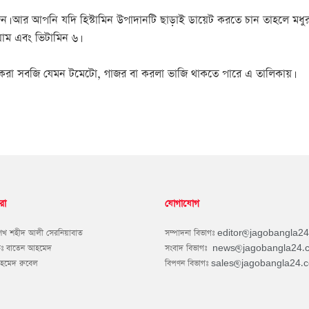
য়োজন। আর আপনি যদি হিস্টামিন উপাদানটি ছাড়াই ডায়েট করতে চান তাহলে মধ
য়াম এবং ভিটামিন ৬।
 করা সবজি যেমন টমেটো, গাজর বা করলা ভাজি থাকতে পারে এ তালিকায়।
রা
যোগাযোগ
শেখ শহীদ আলী সেরনিয়াবাত
সম্পাদনা বিভাগঃ
editor@jagobangla2
কঃ বাতেন আহমেদ
সংবাদ বিভাগঃ
news@jagobangla24.
আহমেদ রুবেল
বিপণন বিভাগঃ
sales@jagobangla24.