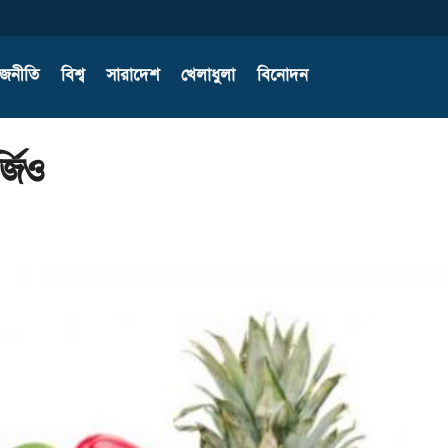
াজনীতি
বিশ্ব
সারাদেশ
খেলাধুলা
বিনোদন
্জিও