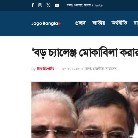
ঢাকাঃ শুক্রবার, আগস্ট ৭, ২০২৬
প্রচ্ছদ
জাতীয়
অর্থনীতি
র
‘বড় চ্যালেঞ্জ মোকাবিলা ক
by
স্টাফ রিপোর্টার
জুন ৮, ২০১৮
in
ঢাকা
,
রাজনীতি
,
সারাদেশ