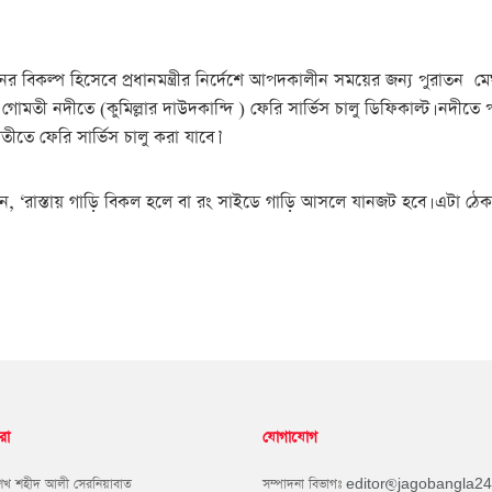
র বিকল্প হিসেবে প্রধানমন্ত্রীর নির্দেশে আপদকালীন সময়ের জন্য পুরাতন মে
তী নদীতে (কুমিল্লার দাউদকান্দি ) ফেরি সার্ভিস চালু ডিফিকাল্ট। নদীতে পল
ীতে ফেরি সার্ভিস চালু করা যাবে।’
লেন, ‘রাস্তায় গাড়ি বিকল হলে বা রং সাইডে গাড়ি আসলে যানজট হবে। এটা ঠে
রা
যোগাযোগ
শেখ শহীদ আলী সেরনিয়াবাত
সম্পাদনা বিভাগঃ
editor@jagobangla2