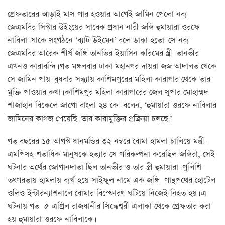
গ্রেফতারের আড়াই মাস পার হওয়ার আগেই জামিন পেলো নব্য
জেএমবির সিস্টার উইংয়ের সাবেক প্রধান নারী জঙ্গি হুমায়ারা ওরফে
নাবিলা। যাকে সংগঠনে ‘ব্যাট উইমেন’ বলে ডাকা হতো। সে নব্য
জেএমবির আরেক শীর্ষ জঙ্গি তানভির ইয়াসিন করিমের স্ত্রী। তানভীর
এখনও কারাবন্দি। গত মঙ্গলবার ঢাকা মহানগর দায়রা জজ আদালত থেকে
সে জামিন পায়। বুধবার সন্ধ্যায় কাশিমপুরের মহিলা কারাগার থেকে তার
মুক্তি পাওয়ার কথা। কাশিমপুর মহিলা কারাগারের জেল সুপার মোহাম্মদ
শাজাহান বিকেলে জাগো বাংলা ২৪ কে বলেন, ‘হুমায়ারা ওরফে নাবিলার
জামিনের কাগজ পেয়েছি। তার কারামুক্তির প্রক্রিয়া চলছে।’
গত বছরের ১৫ আগস্ট ধানমন্ডির ৩২ নম্বরে বোমা হামলা চালিয়ে মন্ত্রী-
এমপিসহ শতাধিক মানুষকে হত্যার যে পরিকল্পনা করেছিল জঙ্গিরা, সেই
ঘটনার অর্থের জোগানদাতা ছিল তানভীর ও তার স্ত্রী হুমায়ারা। পুলিশি
তৎপরতায় হামলায় ব্যর্থ হয়ে সাইফুল নামে এক জঙ্গি পান্থপথের হোটেল
ওলিও ইন্টারন্যাশনালে বোমার বিস্ফোরণ ঘটিয়ে নিজেই নিহত হয়। এ
ঘটনায় গত ৫ এপ্রিল রাজধানীর সিদ্ধেশ্বরী এলাকা থেকে গ্রেফতার করা
হয় হুমায়ারা ওরফে নাবিলাকে।