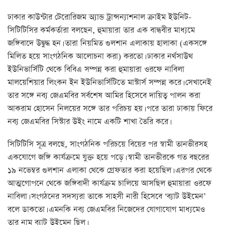
ঢাকার কাউন্টার টেরোরিজম অ্যান্ড ট্রান্সন্যাশনাল ক্রাইম ইউনিট-
সিটিটিসির কর্মকর্তারা বলছেন, হুমায়ারা তার এক বান্ধবীর মাধ্যমে
জঙ্গিবাদে উদ্বুদ্ধ হন। তারা নিয়মিত গুলশান এলাকায় হালাকা (একসঙ্গে
মিলিত হয়ে সাংগঠনিক আলোচনা করা) করতো। ঢাকার নর্থসাউথ
ইউনিভার্সিটি থেকে বিবিএ সম্পন্ন করা হুমায়ারা ওরফে নাবিলা
মালয়েশিয়ার লিংকন ইন ইউনিভার্সিটিতে মাস্টার্স সম্পন্ন করে। সেখানেই
তার সঙ্গে নব্য জেএমবির সর্বশেষ আমির হিসেবে দায়িত্ব পালন করা
আকরাম হোসেন নিলয়ের সঙ্গে তার পরিচয় হয়। পরে তারা ঢাকায় ফিরে
নব্য জেএমবির সিস্টার উইং নামে একটি শাখা তৈরি করে।
সিটিটিসি সূত্র বলছে, সাংগঠনিক পরিচয়ে বিয়ের পর স্বামী তানভীরসহ
একযোগে জঙ্গি কার্যক্রমে যুক্ত হয়ে পড়ে। স্বামী তানভীরকে গত বছরের
১৯ নভেম্বর গুলশান এলাকা থেকে গ্রেফতার করা হয়েছিল। এরপর থেকে
আত্মগোপনে থেকে জঙ্গিবাদী কার্যক্রম চালিয়ে আসছিল হুমায়ারা ওরফে
নাবিলা। সংগঠনের সদস্যরা তাকে সাহসী নারী হিসেবে ‘ব্যাট উইমেন’
বলে ডাকতো। এমনকি নব্য জেএমবির নিজেদের যোগাযোগ মাধ্যমেও
তার নাম ব্যাট উইমেন ছিল।