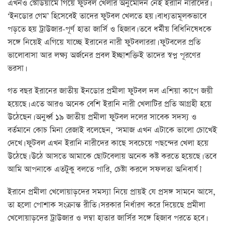
এখনও স্টেডিয়ামে গিয়ে ফুটবল খেলার অনুমোদন নেই ইরানি নারীদের।
‘ইনডোর গেম’ হিসেবেই তাদের ফুটবল খেলতে হয়। বাধ্যতামূলকভাবে
পড়তে হয় ট্রাউজার-পূর্ণ হাতা জার্সি ও হিজাব। তবে ধর্মীয় বিধিনিষেধকে
সঙ্গে নিয়েই এগিয়ে যাচ্ছে ইরানের নারী ফুটবলাররা। ফুটবলের প্রতি
ভালোবাসা আর লক্ষ্য অর্জনের প্রবল ইচ্ছাশক্তিই তাদের স্বপ্ন পূরণের
ভরসা।
গত বছর ইরানের জাতীয় ইনডোর প্রমীলা ফুটবল দল এশিয়া কাপে জয়ী
হয়েছে। এতে আরও অনেক বেশি ইরানি নারী খেলাটির প্রতি আগ্রহী হয়ে
উঠেছেন। অনুর্ধ্ব ১৯ জাতীয় প্রমীলা ফুটবল দলের সাবেক সদস্য ও
বর্তমানে কোচ মিনা রেজাই বলেছেন, ‘সমাজ এখন এটাকে ভালো চোখেই
দেখে। ফুটবল এখন ইরানি নারীদের কাছে সবচেয়ে পছন্দের খেলা হয়ে
উঠেছে। উঠে আসতে আমাকে ছোটবেলায় অনেক কষ্ট করতে হয়েছে। তবে
আমি আপনাকে এতটুকু বলতে পারি, চেষ্টা করলে সফলতা অনিবার্য।’
ইরানে প্রমীলা খেলোয়াড়দের সমস্যা নিয়ে প্রায়ই যে প্রসঙ্গ সামনে আসে,
তা হলো পোশাক সংক্রান্ত রীতি। সরকার নির্ধারণ করে দিয়েছে প্রমীলা
খেলোয়াড়দের ট্রাউজার ও লম্বা হাতার জার্সির সঙ্গে হিজাব পরতে হবে।