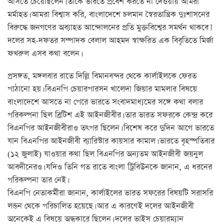
আসতে চেয়েছিলেন। তাকে ভারতে প্রবেশ করতে না দেওয়ায় আমরা
মর্মাহত। আমরা বিশ্বাস করি, বাংলাদেশে চলমান স্বৈরতান্ত্রিক দুঃশাসনের
বিরুদ্ধে জনগণের অব্যাহত আন্দোলনের প্রতি মুক্তবিশ্বের সমর্থন থাকবে।’
দলের সহ-দফতর সম্পাদক বেলাল আহমদ স্বাক্ষরিত এক বিবৃতিতে মির্জা
ফখরুল এসব কথা বলেন।
প্রসঙ্গত, মঙ্গলবার রাতে দিল্লি বিমানবন্দর থেকে কার্লাইলকে ফেরত
পাঠানো হয়। বিএনপি চেয়ারপারসন খালেদা জিয়ার মামলার বিষয়ে
বাংলাদেশে আসতে না পেরে ভারতে সংবাদমাধ্যমের সঙ্গে কথা বলার
পরিকল্পনা ছিল ব্রিটিশ এই আইনজীবীর। তার ভারত সফরকে কেন্দ্র করে
বিএনপির আইনজীবীরাও তৎপর ছিলেন। বিশেষ করে দুদিন আগে ভারতে
যান বিএনপির আইনজীবী ব্যারিস্টার কায়সার কামাল। ভারতে বৃহস্পতিবার
(১২ জুলাই) যাওয়ার কথা ছিল বিএনপির অন্যতম আইনজীবী জয়নুল
আবদীনেরও। যদিও তিনি গত রাতে বাংলা ট্রিবিউনকে জানান, এ ধরনের
পরিকল্পনা তার নেই।
বিএনপি নেতাকর্মীরা জানান, কার্লাইলের ভারত সফরের বিষয়টি সরাসরি
লন্ডন থেকে পরিচালিত হয়েছে। আর এ কারণেই দলের আইনজীবী
অনেকেই এ বিষয়ে অন্ধকারে ছিলেন। দলের ভাইস চেয়ারম্যান