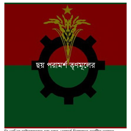
ছয় পরামর্শ তৃণমূলের