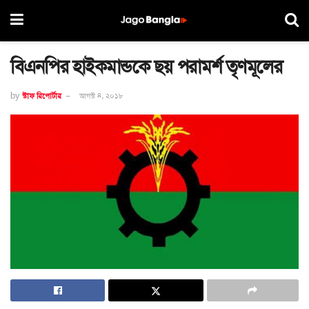
বিএনপির হাইকমান্ডকে ছয় পরামর্শ তৃণমূলের
by
স্টাফ রিপোর্টার
আগস্ট ৪, ২০১৮