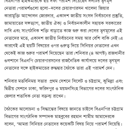
বিএনপির হাইকমান্ডকে ছয় দফা পরামর্শ দিয়েছেন দলটির তৃণমূল
নেতারা। পরামর্শগুলো হলো—দলের চেয়ারপারসন খালেদা জিয়ার
কারামুক্তি আন্দোলন জোরদার, একাদশ জাতীয় সংসদ নির্বাচনের প্রস্তুতি,
জামায়াতের সঙ্গত্যাগ, জাতীয় ঐক্য ও নির্বাচনকালীন সহায়ক সরকারের
দাবি এবং সাংগঠনিক শক্তি বাড়াতে কাজ শুরু করা। দলের তৃণমূলের এই
নেতাদের মতে, একাদশ জাতীয় নির্বাচনের সময় আর বেশি বাকি নেই। এ
কারণেই এই ছয়টি বিষয়ের ওপর গুরুত্ব দিয়ে সিনিয়র নেতাদের এখন
থেকেই কাজ শুরুর পরামর্শ দিয়েছেন তারা। শনিবার (৪ আগস্ট) রাজধানীর
গুলশানে বিএনপি চেয়ারপারসনের রাজনৈতিক কার্যালয়ে দলের তৃণমূল
নেতাদের সঙ্গে হাইকমান্ডের রুদ্ধদ্বার বৈঠকে তারা এই পরামর্শ দেন।
শনিবার মতবিনিময় সভার প্রথম সেশনে সিলেট ও চট্টগ্রাম, কুমিল্লা এবং
দ্বিতীয় সেশনে ঢাকা, ফরিদপুর ও ময়মনসিংহ বিভাগের দলের সাংগঠনিক
জেলার শতাধিক নেতা বক্তব্য রাখেন।
বৈঠকের আলোচনা ও সিদ্ধান্তের বিষয়ে জানতে চাইলে বিএনপির চট্টগ্রাম
বিভাগের সাংগঠনিক সম্পাদক মাহবুবের রহমান শামীম আমাদেরকে
বলেন, ‘আমরা সিনিয়র নেতাদের কয়েকটি বিষয় নিয়ে পরামর্শ দিয়েছি।