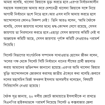
আমরা বলেছি, খালেদা জিয়াকে মুক্ত করতে হবে। এরপর নির্বাচনকালীন
সহায়ক সরকারের আদায় করে দেশনেত্রী খালেদা জিয়াকে সঙ্গে নিয়ে
আগামী নির্বাচনে অংশ নিতে হবে। আর এসব দাবি আদায় করতে হলে
আন্দোলনের কোনও বিকল্প নেই।’ তিনি আরও বলেন, ‘আমি বৈঠকে
বলেছি, যেসব জায়গায় দলের মধ্যে দ্বন্দ্ব-কোন্দল লেগে রয়েছে, সেসব
জায়গায় তা নিরসনের করতে হবে। এছাড়া যেসব জায়গায় কমিটি নেই বা
আহ্বায়ক কমিটি আছে, সেসব জায়গায় পূর্ণাঙ্গ কমিটি দেওয়ারও পরামর্শ
দিয়েছি।’
সিলেট বিভাগের সাংগঠনিক সম্পাদক সাখাওয়াত হোসেন জীবন বলেন,
‘দলের পক্ষ থেকে সিলেট সিটি নির্বাচনে ধানের শীষের প্রার্থী জয়লাভ
করায় আমাদের অভিনন্দন জানানো হয়েছে। এরপর আমি খালেদা জিয়ার
মুক্তি আন্দোলনকে জোরদার করাসহ জাতীয় ঐক্যের কথা বলেছি। জবাবে
দলের মহাসচিব মির্জা ফখরুল ইসলাম আলমগীর বলেছেন, বিষয়টি
সিরিয়াসলি নেওয়া হয়েছে।’
বৈঠক সূত্র জানায়, ২০ দলীয় জোটে জামায়াতে ইসলামীকে না রাখতে
বিএনপির হাইকমান্ডকে পরামর্শ দিয়েছে সিলেট ও কক্সবাজার জেলা