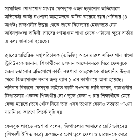
সামাজিক যোগাযোগ মাধ্যম ফেসবুকে গুজব ছড়ানোর অভিযোগে
অভিনেত্রী কাজী নওশাবা আহমেদকে আটক করেছে র‌্যাব। শনিবার (৪
আগস্ট) রাজধানীর উত্তরা থেকে তাকে নিজেদের হেফাজতে নেয়
আইনশৃঙ্খলা বাহিনী। র‌্যাবের গণমাধ্যম শাখা থেকে পাঠানো ক্ষুদে বার্তায়
এ তথ্য জানানো হয়েছে।
র‍্যাবের অতিরিক্ত মহাপরিচালক (এডিজি) আনোয়ারুল লতিফ খান বাংলা
ট্রিবিউনকে জানান, শিক্ষার্থীদের চলমান আন্দোলনকে ঘিরে ফেসবুকে
গুজব ছড়ানোর অভিযোগে কাজী নওশাবা আহমেদকে রাজধানীর উত্তরা
থেকে জিজ্ঞাসাবাদ করার জন্য র‌্যাব-১-এর কার্যালয়ে আনা হয়েছে।
শনিবার বিকালে ফেসবুক লাইভে কাজী নওশাবা দাবি করেন, রাজধানীর
জিগাতলায় একজন শিক্ষার্থীর চোখ তুলে ফেলা ও চার শিক্ষার্থীকে মেরে
ফেলা হয়েছে। তবে খোঁজ নিয়ে তার এসব তথ্যের কোনও সত্যতা পাওয়া
যায়নি। এ কারণে বিতর্ক সৃষ্টি হয়।
ফেসবুক লাইভে নওশাবা বলেন, ‘জিগাতলায় আমাদের ছোট ভাইদের
(শিক্ষার্থী ইঙ্গিত করে) একজনের চোখ তুলে ফেলা ও চারজনকে মেরে