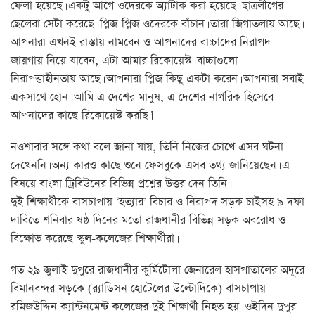
ফেলা হয়েছে। একটু আগে ওদেরকে অ্যাটাক করা হয়েছে। ছাত্রলীগের
ছেলেরা সেটা করেছে। প্লিজ-প্লিজ ওদেরকে বাঁচান। তারা জিগাতলায় আছে।
আপনারা এখনই রাস্তায় নামবেন ও আপনাদের বাচ্চাদের নিরাপদ
জায়গায় নিয়ে যাবেন, এটা আমার রিকোয়েস্ট। বাচ্চাগুলো
নিরাপত্তাহীনতায় আছে। আপনারা প্লিজ কিছু একটা করেন। আপনারা সবাই
একসাথে হোন। আমি এ দেশের মানুষ, এ দেশের নাগরিক হিসেবে
আপনাদের কাছে রিকোয়েস্ট করছি।’
নওশাবার সঙ্গে কথা বলে জানা যায়, তিনি নিজের চোখে এসব ঘটনা
দেখেননি। অন্য কারও কাছে শুনে ফেসবুকে এসব তথ্য জানিয়েছেন। এ
বিষয়ে বাংলা ট্রিবিউনের বিভিন্ন প্রশ্নের উত্তর দেন তিনি।
দুই শিক্ষার্থীকে বাসচাপায় ‘হত্যার’ বিচার ও নিরাপদ সড়ক চাইসহ ৯ দফা
দাবিতে শনিবার ষষ্ঠ দিনের মতো রাজধানীর বিভিন্ন সড়ক অবরোধ ও
বিক্ষোভ করেছে স্কুল-কলেজের শিক্ষার্থীরা।
গত ২৯ জুলাই দুপুরে রাজধানীর কুর্মিটোলা জেনারেল হাসপাতালের অদূরে
বিমানবন্দর সড়কে (র‌্যাডিসন হোটেলের উল্টোদিকে) বাসচাপায়
রমিজউদ্দিন ক্যান্টনমেন্ট কলেজের দুই শিক্ষার্থী নিহত হয়। ওইদিন দুপুর