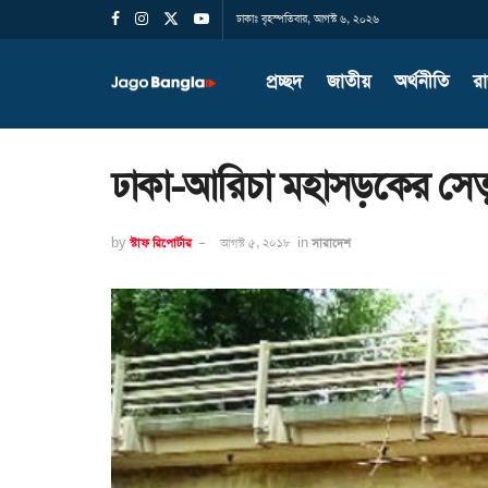
ঢাকাঃ বৃহস্পতিবার, আগস্ট ৬, ২০২৬
প্রচ্ছদ
জাতীয়
অর্থনীতি
র
ঢাকা-আরিচা মহাসড়কের সেতু
by
স্টাফ রিপোর্টার
আগস্ট ৫, ২০১৮
in
সারাদেশ