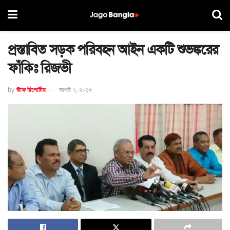
প্রস্তাবিত সড়ক পরিবহন আইন একটি শুভঙ্করের
ফাঁকিঃ রিজভী
by
স্টাফ রিপোর্টার
আগস্ট ৭, ২০১৮