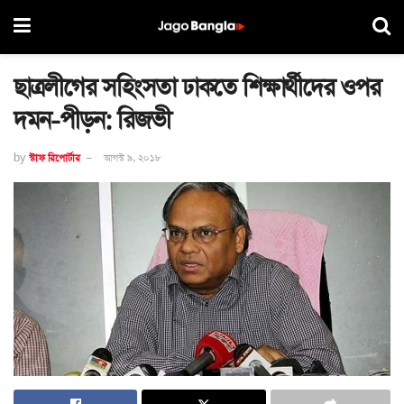
ছাত্রলীগের সহিংসতা ঢাকতে শিক্ষার্থীদের ওপর
দমন-পীড়ন: রিজভী
by
স্টাফ রিপোর্টার
আগস্ট ৯, ২০১৮