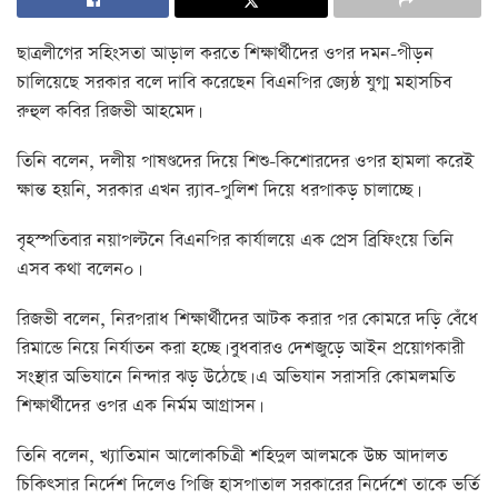
ছাত্রলীগের সহিংসতা আড়াল করতে শিক্ষার্থীদের ওপর দমন-পীড়ন
চালিয়েছে সরকার বলে দাবি করেছেন বিএনপির জ্যেষ্ঠ যুগ্ম মহাসচিব
রুহুল কবির রিজভী আহমেদ।
তিনি বলেন, দলীয় পাষণ্ডদের দিয়ে শিশু-কিশোরদের ওপর হামলা করেই
ক্ষান্ত হয়নি, সরকার এখন র‌্যাব-পুলিশ দিয়ে ধরপাকড় চালাচ্ছে।
বৃহস্পতিবার নয়াপল্টনে বিএনপির কার্যালয়ে এক প্রেস ব্রিফিংয়ে তিনি
এসব কথা বলেন০।
রিজভী বলেন, নিরপরাধ শিক্ষার্থীদের আটক করার পর কোমরে দড়ি বেঁধে
রিমান্ডে নিয়ে নির্যাতন করা হচ্ছে। বুধবারও দেশজুড়ে আইন প্রয়োগকারী
সংস্থার অভিযানে নিন্দার ঝড় উঠেছে। এ অভিযান সরাসরি কোমলমতি
শিক্ষার্থীদের ওপর এক নির্মম আগ্রাসন।
তিনি বলেন, খ্যাতিমান আলোকচিত্রী শহিদুল আলমকে উচ্চ আদালত
চিকিৎসার নির্দেশ দিলেও পিজি হাসপাতাল সরকারের নির্দেশে তাকে ভর্তি