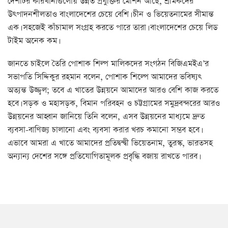
দেশটির কারখানাগুলোয় উন্নত প্রযুক্তির মেশিন আছে, শ্রমিকদের
উৎপাদনশীলতাও বাংলাদেশের চেয়ে বেশি। চীন ও ভিয়েতনামের সীমান্ত
এক। সহজেই কাঁচামাল সংগ্রহ করতে পারে তারা। বাংলাদেশের চেয়ে লিড
টাইম অনেক কম।
জানতে চাইলে তৈরি পোশাক শিল্প মালিকদের সংগঠন বিজিএমইএ’র
সভাপতি সিদ্দিকুর রহমান বলেন, পোশাক শিল্পে আমাদের ভবিষ্যৎ
অত্যন্ত উজ্জ্বল; তবে এ খাতের উন্নয়নে আমাদের আরও বেশি কাজ করতে
হবে। সড়ক ও মহাসড়ক, বিমান পরিবহন ও চট্টগ্রামের সমুদ্রবন্দরের আরও
উন্নয়নের আহ্বান জানিয়ে তিনি বলেন, এসব উন্নয়নের মাধ্যমে দ্রুত
ব্যবসা-বাণিজ্য চালানো এবং ব্যবসা করার খরচ কমানো সম্ভব হবে।
এভাবে আমরা এ খাতে আমাদের প্রতিদ্বন্দ্বী ভিয়েতনাম, তুরস্ক, ভারতসহ
অন্যান্য দেশের সঙ্গে প্রতিযোগিতামূলক প্রবৃদ্ধি বজায় রাখতে পারব।