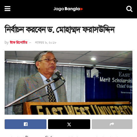
নির্বাচন করবেন ড. মোহাম্মদ ফরাসউদ্দিন
by
স্টাফ রিপোর্টার
নভেম্বর ৯, ২০১৮