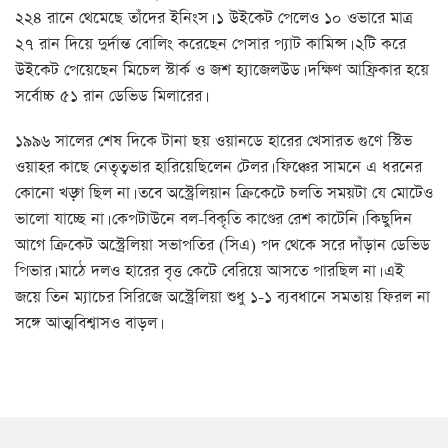
২২৪ রানে থেমেছে তাঁদের ইনিংস। ১ উইকেট পেলেও ১০ ওভারে মাত্র
২৭ রান দিয়ে দুর্দান্ত বোলিং করেছেন পেসার প্যাট কামিন্স। ২টি করে
উইকেট পেয়েছেন মিচেল স্টার্ক ও জশ হ্যাজেলউড। দক্ষিণ আফ্রিকার হয়ে
সর্বোচ্চ ৫১ রান ডেভিড মিলারের।
১৯৯৬ সালের শেষ দিকে টানা ছয় ওয়ানডে হারের খেসারত গুণে স্টিভ
ওয়াহর কাছে নেতৃত্বভার হারিয়েছিলেন টেলর। ফিঞ্চের সামনে এ ধরনের
কোনো খড়্গ ছিল না। তবে অস্ট্রেলিয়ান ক্রিকেটে চলতি সময়টা যে মোটেও
ভালো যাচ্ছে না। কেপটাউনে বল-বিকৃতি কাণ্ডের রেশ কাটেনি। কিছুদিন
আগে ক্রিকেট অস্ট্রেলিয়া সভাপতির (সিএ) পদ থেকে সরে দাঁড়ান ডেভিড
পিভার। মাঠে দলও হারের বৃত্ত কেটে বেরিয়ে আসতে পারছিল না। এই
জয়ে তিন ম্যাচের সিরিজে অস্ট্রেলিয়া শুধু ১-১ ব্যবধানে সমতায় ফিরল না
সঙ্গে আত্মবিশ্বাসও বাড়ল।