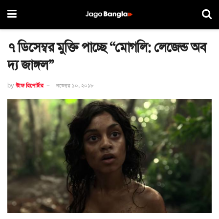
৭ ডিসেম্বর মুক্তি পাচ্ছে ‘‘মোগলি: লেজেন্ড অব
দ্য জাঙ্গল’’
by
স্টাফ রিপোর্টার
নভেম্বর ১০, ২০১৮