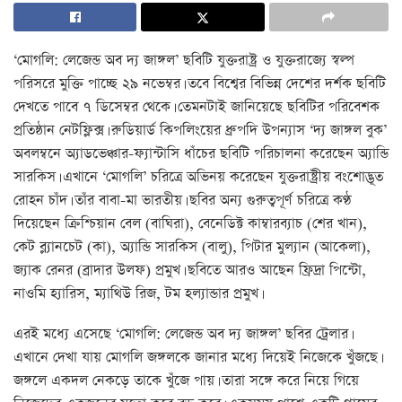
‘মোগলি: লেজেন্ড অব দ্য জাঙ্গল’ ছবিটি যুক্তরাষ্ট্র ও যুক্তরাজ্যে স্বল্প
পরিসরে মুক্তি পাচ্ছে ২৯ নভেম্বর। তবে বিশ্বের বিভিন্ন দেশের দর্শক ছবিটি
দেখতে পাবে ৭ ডিসেম্বর থেকে। তেমনটাই জানিয়েছে ছবিটির পরিবেশক
প্রতিষ্ঠান নেটফ্লিক্স। রুডিয়ার্ড কিপলিংয়ের ধ্রুপদি উপন্যাস ‘দ্য জাঙ্গল বুক’
অবলম্বনে অ্যাডভেঞ্চার-ফ্যান্টাসি ধাঁচের ছবিটি পরিচালনা করেছেন অ্যান্ডি
সারকিস। এখানে ‘মোগলি’ চরিত্রে অভিনয় করেছেন যুক্তরাষ্ট্রীয় বংশোদ্ভূত
রোহন চাঁদ। তাঁর বাবা-মা ভারতীয়। ছবির অন্য গুরুত্বপূর্ণ চরিত্রে কণ্ঠ
দিয়েছেন ক্রিশ্চিয়ান বেল (বাঘিরা), বেনেডিক্ট কাম্বারব্যাচ (শের খান),
কেট ব্ল্যানচেট (কা), অ্যান্ডি সারকিস (বালু), পিটার মুল্যান (আকেলা),
জ্যাক রেনর (ব্রাদার উলফ) প্রমুখ। ছবিতে আরও আছেন ফ্রিদ্রা পিন্টো,
নাওমি হ্যারিস, ম্যাথিউ রিজ, টম হল্যান্ডার প্রমুখ।
এরই মধ্যে এসেছে ‘মোগলি: লেজেন্ড অব দ্য জাঙ্গল’ ছবির ট্রেলার।
এখানে দেখা যায় মোগলি জঙ্গলকে জানার মধ্যে দিয়েই নিজেকে খুঁজছে।
জঙ্গলে একদল নেকড়ে তাকে খুঁজে পায়। তারা সঙ্গে করে নিয়ে গিয়ে