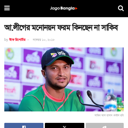
আ.লীগের মনোনয়ন ফরম কিনছেন না সাকিব
by
স্টাফ রিপোর্টার
নভেম্বর ১০, ২০১৮
সাকিব আল হাসান। ফাইল ছবি