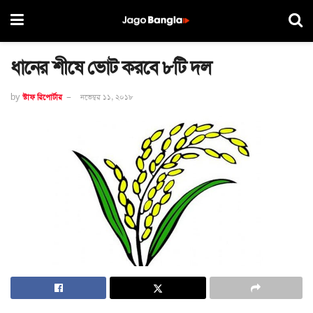
ধানের শীষে ভোট করবে ৮টি দল
by
স্টাফ রিপোর্টার
নভেম্বর ১১, ২০১৮