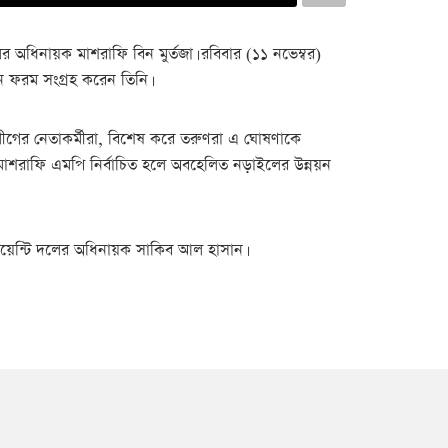
িনায়ক মাশরাফি বিন মুর্তজা। রবিবার (১১ নভেম্বর)
ন ফরম সংগ্রহ করেন তিনি।
ী লীগের নেতাকর্মীরা, বিশেষ করে তরুণরা এ ঘোষণাকে
াশরাফি এমপি নির্বাচিত হলে অবহেলিত নড়াইলের উন্নয়ন
োয়েন্টি দলের অধিনায়ক সাকিব আল হাসান।