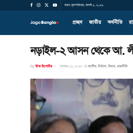
ঢাকাঃ বৃহস্পতিবার, আগস্ট ৬, ২০২৬
প্রচ্ছদ
জাতীয়
অর্থনীতি
র
নড়াইল-২ আসন থেকে আ. ল
by
স্টাফ রিপোর্টার
নভেম্বর ১১, ২০১৮
in
জাতীয়
,
নির্বাচন
,
ফিচার
,
রাজনীতি