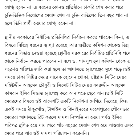
যোগ্য হবেন না। এ ধরনের কোনও প্রতিষ্ঠানে চাকরি শেষ করার পরে
চুক্তিভিত্তিক নিয়োগের মেয়াদ শেষ বা চুক্তি বাতিলের তিন বছর পার না
হলে তিনি প্রার্থী হওয়ার যোগ্য হবেন না।
স্থানীয় সরকারের নির্বাচিত প্রতিনিধিরা নির্বাচন করতে পারবেন কিনা, এ
বিষয়ে বিভিন্ন ধরনের ব্যাখ্যা রয়েছে। আর অতীতে কমিশন থেকেও ভিন্ন
ধরনের সিদ্ধান্ত নেওয়া হয়েছে। স্থানীয় সরকারের নির্বাচিত প্রতিনিধি পদে
থেকে নির্বাচন করতে পারবেন না বলে ড. শামসুল হুদা কমিশন থেকে এ
সংক্রান্ত পরিপত্র জারি করা হলে তা আদালতে চ্যালেঞ্জের মুখে পড়ে। ওই
সময়ে ঢাকা সিটির মেয়র সাদেক হোসেন খোকা, চট্টগ্রাম সিটির মেয়র
মহিউদ্দীন আহমেদ চৌধুরী ও সিলেট সিটির মেয়র বদরুদ্দীন আহমেদ
কামরান ইসির সিদ্ধান্ত চ্যালেঞ্জ করে আদালতে হেরে যান। তাই সিটি
মেয়রদের বিষয়ে ওই আদেশটি একটি নির্দেশনা দেখিয়ে দিয়েছে। কিন্তু
একই সময়ে ঠাকুরগাঁও, টাঙ্গাইল ও ঝিনাইদহের মহেশপুরের পৌরসভার
মেয়ররা আদালতে রিট করলে মামলা নিষ্পত্তি না হওয়া পর্যন্ত ইসির
পরিপত্র স্থগিত হয়ে যায়। পরে পাঁচ বছরের মেয়াদ শেষ হয়ে যাওয়ায় এসব
মেয়র পরে আর ওই মামলা পরিচালনা করেননি।