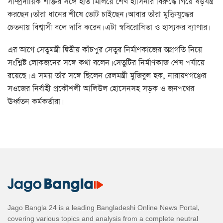
সাম্প্রদায়িক শক্তির সঙ্গে হাত মিলিয়ে শেখ হাসিনার বিরুদ্ধে গিয়ে ষড়যন্ত্র
করছেন। তাঁরা ধানের শীষে ভোট চাইছেন। আবার তাঁরা মুক্তিযুদ্ধের
চেতনায় বিশ্বাসী বলে দাবি করেন। এটা স্ববিরোধিতা ও হাস্যকর ব্যাপার।
এর আগে সেতুমন্ত্রী দ্বিতীয় কাঁচপুর সেতুর নির্মাণকাজের অগ্রগতি নিয়ে
সংশ্লিষ্ট লোকজনের সঙ্গে কথা বলেন। সেতুটির নির্মাণকাজ শেষ পর্যায়ে
রয়েছে। এ সময় তাঁর সঙ্গে ছিলেন রেলমন্ত্রী মুজিবুল হক, নারায়ণগঞ্জের
সওজের নির্বাহী প্রকৌশলী আলিউল হোসেনসহ সড়ক ও জনপথের
ঊর্ধ্বতন কর্মকর্তারা।
Jago Bangla 24 is a leading Bangladeshi Online News Portal,
covering various topics and analysis from a complete neutral