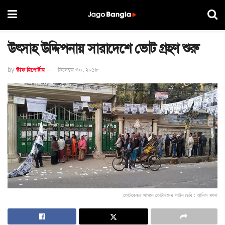
উৎসাহ উদ্দিপনায় সারাদেশে ভোট গ্রহণ শুরু
by
স্টাফ রিপোর্টার
ডিসেম্বর ৩০, ২০১৮
ভোটকেন্দ্রর সামনে ভোটারদের লাইন। ছবি : আনিস মণ্ডল