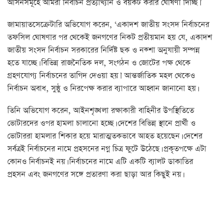
আসনসমূহে আমরা নির্বাচন প্রত্যাখ্যান ও বয়কট করার ঘোষণা দিচ্ছি।’
জামায়াতসেক্রেটারি অভিযোগ করেন, ‘একাদশ জাতীয় সংসদ নির্বাচনের
তফসিল ঘোষণার পর থেকেই জনগণের নিকট প্রতীয়মান হয় যে, একাদশ
জাতীয় সংসদ নির্বাচন সরকারের নির্দিষ্ট ছক ও নক্শা অনুযায়ী সম্পন্ন
হতে যাচ্ছে। বিভিন্ন রাজনৈতিক দল, সংগঠন ও জোটের পক্ষ থেকে
গ্রহণযোগ্য নির্বাচনের তাগিদ দেওয়া হয়।’ আন্তর্জাতিক মহল থেকেও
নির্বাচন অবাধ, সুষ্ঠু ও নিরপেক্ষ করার ব্যাপারে আহ্বান জানানো হয়।
তিনি অভিযোগ করেন, আইনশৃঙ্খলা রক্ষাকারী বাহিনীর উপস্থিতিতে
ভোটারদের ওপর হামলা চালানো হচ্ছে। দেশের বিভিন্ন স্থানে প্রার্থী ও
ভোটাররা হামলার শিকার হয়ে মারাত্মতকভাবে আহত হয়েছেন। দেশের
সর্বত্রই নির্বাচনের নামে প্রহসনের নগ্ন চিত্র ফুটে উঠেছে। প্রকৃতপক্ষে এটা
কোনও নির্বাচনই নয়। নির্বাচনের নামে এটি একটি ব্যালট ডাকাতির
প্রহসন এবং জনগণের সঙ্গে প্রতারণা করা ছাড়া আর কিছুই নয়।