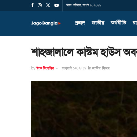
ঢাকাঃ রবিবার, আগস্ট ৯, ২০২৬
প্রচ্ছদ
জাতীয়
অর্থনীতি
র
শাহজালালে কাস্টম হাউস অবর
by
স্টাফ রিপোর্টার
জানুয়ারি ১৪, ২০১৯
in
জাতীয়
,
ফিচার