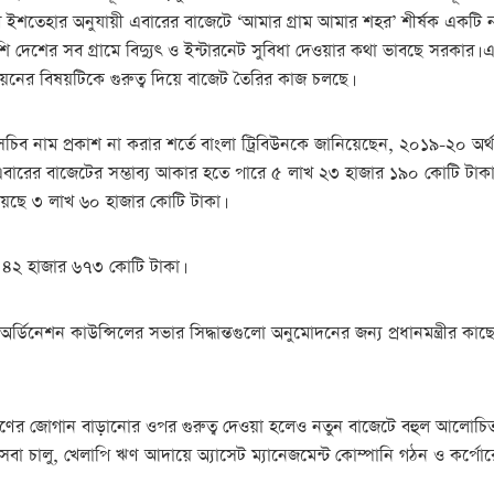
ইশতেহার অনুযায়ী এবারের বাজেটে ‘আমার গ্রাম আমার শহর’ শীর্ষক একটি নতুন 
াশি দেশের সব গ্রামে বিদ্যুৎ ও ইন্টারনেট সুবিধা দেওয়ার কথা ভাবছে সরকার
য়নের বিষয়টিকে গুরুত্ব দিয়ে বাজেট তৈরির কাজ চলছে।
 সচিব নাম প্রকাশ না করার শর্তে বাংলা ট্রিবিউনকে জানিয়েছেন, ২০১৯-২০ অর্থ
ারের বাজেটের সম্ভাব্য আকার হতে পারে ৫ লাখ ২৩ হাজার ১৯০ কোটি টাকা
য়েছে ৩ লাখ ৬০ হাজার কোটি টাকা।
 ৪২ হাজার ৬৭৩ কোটি টাকা।
-অর্ডিনেশন কাউন্সিলের সভার সিদ্ধান্তগুলো অনুমোদনের জন্য প্রধানমন্ত্রীর 
িল্পে ঋণের জোগান বাড়ানোর ওপর গুরুত্ব দেওয়া হলেও নতুন বাজেটে বহুল আলোচি
া চালু, খেলাপি ঋণ আদায়ে অ্যাসেট ম্যানেজমেন্ট কোম্পানি গঠন ও কর্পোরে