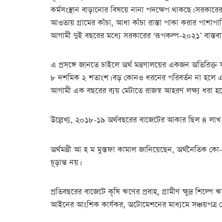
কর্মসংস্থান বাড়ানোর বিষয়ে নানা পদক্ষেপ থাকছে। সরকারের 
আওতায় গ্রামের কাঁচা, আধা কাঁচা রাস্তা পাকা করার পাশাপ
আগামী দুই বছরের মধ্যে সরকারের ‘রূপকল্প-২০২১’ বাস্তবা
এ প্রসঙ্গে জানতে চাইলে অর্থ মন্ত্রণালয়ের একজন অতিরিক্ত
৮ দশমিক ২ শতাংশ। বড় কোনও ধরনের পরিবর্তন না হলে এব
আগামী এক বছরের ব্যয় মেটাতে রাজস্ব আহরণ লক্ষ্য ধরা হ
উল্লেখ্য, ২০১৮-১৯ অর্থবছরের বাজেটের আকার ছিল ৪ লাখ
অর্থমন্ত্রী আ হ ম মুস্তফা কামাল জানিয়েছেন, অর্থনৈতিক কো
চূড়ান্ত নয়।
প্রতিবছরের বাজেটে কৃষি ঋণের প্রবাহ, গ্রামীণ ক্ষুদ্র শ
আইনের আংশিক কার্যকর, অটোমেশনের মাধ্যমে সঞ্চয়পত্র সেব