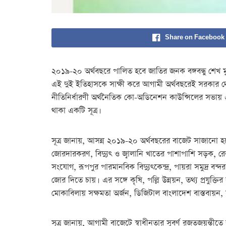
Share on Facebook
২০১৯-২০ অর্থবছরে পালিত হবে জাতির জনক বঙ্গবন্ধু শেখ মুজ
এই দুই ইতিহাসকে সাক্ষী করে আগামী অর্থবছরেই সরকার দেশক
নীতিনির্ধারণী অর্থনৈতিক কো-অডিনেশন কাউন্সিলের সভায় এসব
থাকা একটি সূত্র।
সূত্র জানায়, আসন্ন ২০১৯-২০ অর্থবছরের বাজেট সাজানো হচ্ছে 
জোরদারকরণ, বিদ্যুৎ ও জ্বালানি খাতের পাশাপাশি সড়ক, রে
সংযোগ, রূপপুর পারমানবিক বিদ্যুৎকেন্দ্র, পায়রা সমুদ্র বন্দ
জোর দিতে চায়। এর সঙ্গে কৃষি, পল্লি উন্নয়ন, তথ্য প্রযু
মোকাবিলায় সক্ষমতা অর্জন, ডিজিটাল বাংলাদেশ বাস্তবায়ন, 
সূত্র জানায়, আগামী বাজেটে স্বাধীনতার সুবর্ণ রজতজয়ন্তীতে