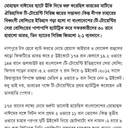
মোহাম্মদ নাঈমের ব্যাটে উঁকি দিতে শুরু করেছিল ভারতের মাটিতে
ঐতিহাসিক টি-টোয়েন্টি সিরিজ জয়ের সম্ভাবনা। কিন্তু দীপক চাহারের
বিধ্বংসী বোলিংয়ে ইতিহাস গড়া হলো না বাংলাদেশের। টি-টোয়েন্টির
সেরা বোলিংয়ের পাশাপাশি হ্যাটট্রিক করে সফরকারীদের ৩০ রানে
হারালো ভারত, তিন ম্যাচের সিরিজ জিতলো ২-১ ব্যবধানে।
নাগপুরে টস হেরে ব্যাট করতে নেমে শ্রেয়াস আইয়ার ও লোকেশ রাহুলের
ঝড়ো ফিফটিতে ভারত করে ৫ উইকেটে ১৭৪ রান। জবাবে ১৯.২ ওভারে
১৪৪ রানে অলআউট হয় বাংলাদেশ। টি-টোয়েন্টি ইতিহাসের সেরা বোলিং
ফিগার গড়েন চাহার। ৩.২ ওভারে ৭ রান দিয়ে ৬ উইকেট। ২০১২ সালে
জিম্বাবুয়ের বিপক্ষে অজন্তা মেন্ডিস ৪ ওভারে ৮ রান দিয়ে নেন ৬ উইকেট।
শুধু তাই নয়, ভারতের পক্ষে টি-টোয়েন্টিতে প্রথম হ্যাটট্রিক করেছেন এই
ডানহাতি পেসার।
১৭৫ রানের লক্ষ্যে নেমে শুরুটা ভালোই হয়েছিল বাংলাদেশের। মোহাম্মদ
নাঈমের সঙ্গে লিটন দাস প্রথম ২ ওভারে ১১ রান তোলেন। কিন্তু তৃতীয়
ওভারে চাহার পরপর দুটি উইকেট নিয়ে ছোটখাটো ধস নামান। ২ চারে ৯