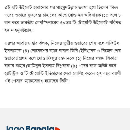
এই দুটি উইকেট হারানোর পর মাহমুদউল্লাহ ভরসা হয়ে ছিলেন। কিন্তু
পরের ওভারে যুজবেন্দ্র চাহালের কাছে বোল্ড হন অধিনায়ক। ১০ বলে ৮
রান করে ভারতীয় লেগস্পিনারের ৫০তম টি-টোয়েন্টি উইকেটে পরিণত
হন মাহমুদউল্লাহ।
এরপর আবার চাহার ঝলক, নিজের তৃতীয় ওভারের শেষ বলে শফিউল
ইসলামকে (৪) লোকেশের ক্যাচ বানান তিনি। ইনিংসের ও নিজের শেষ
ওভারের প্রথম বলে মোস্তাফিজুর রহমানকে (১) নিজের পঞ্চম শিকার
বানান চাহার। আমিনুল ইসলাম বিপ্লবকে (৯) পরের বলে আউট করে
হ্যাটট্রিক ও টি-টোয়েন্টি ইতিহাসের সেরা বোলিং করেন ২৭ বছর বয়সী
এই পেসার। ম্যাচসেরাও হয়েছেন তিনি।