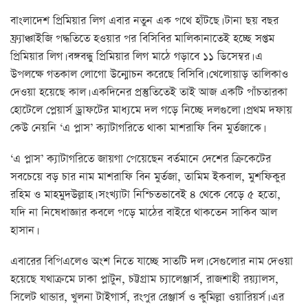
বাংলাদেশ প্রিমিয়ার লিগ এবার নতুন এক পথে হাঁটছে। টানা ছয় বছর
ফ্র্যাঞ্চাইজি পদ্ধতিতে হওয়ার পর বিসিবির মালিকানাতেই হচ্ছে সপ্তম
প্রিমিয়ার লিগ। বঙ্গবন্ধু প্রিমিয়ার লিগ মাঠে গড়াবে ১১ ডিসেম্বর। এ
উপলক্ষে গতকাল লোগো উন্মোচন করেছে বিসিবি। খেলোয়াড় তালিকাও
দেওয়া হয়েছে কাল। একদিনের প্রস্তুতিতেই তাই আজ একটি পাঁচতারকা
হোটেলে প্লেয়ার্স ড্রাফটের মাধ্যমে দল গড়ে নিচ্ছে দলগুলো। প্রথম দফায়
কেউ নেয়নি ‘এ প্লাস’ ক্যাটাগরিতে থাকা মাশরাফি বিন মুর্তজাকে।
‘এ প্লাস’ ক্যাটাগরিতে জায়গা পেয়েছেন বর্তমানে দেশের ক্রিকেটের
সবচেয়ে বড় চার নাম মাশরাফি বিন মুর্তজা, তামিম ইকবাল, মুশফিকুর
রহিম ও মাহমুদউল্লাহ। সংখ্যাটা নিশ্চিতভাবেই ৪ থেকে বেড়ে ৫ হতো,
যদি না নিষেধাজ্ঞার কবলে পড়ে মাঠের বাইরে থাকতেন সাকিব আল
হাসান।
এবারের বিপিএলেও অংশ নিতে যাচ্ছে সাতটি দল। সেগুলোর নাম দেওয়া
হয়েছে যথাক্রমে ঢাকা প্লাটুন, চট্টগ্রাম চ্যালেঞ্জার্স, রাজশাহী রয়্যালস,
সিলেট থান্ডার, খুলনা টাইগার্স, রংপুর রেঞ্জার্স ও কুমিল্লা ওয়ারিয়র্স। এর