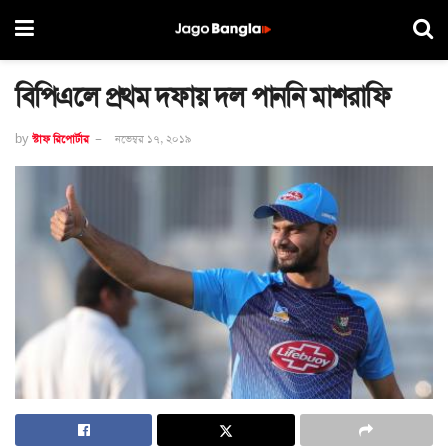
বিপিএলে প্রথম দফায় দল পাননি মাশরাফি
by
স্টাফ রিপোর্টার
নভেম্বর ১৭, ২০১৯