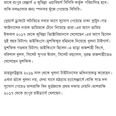
মাঝে রংপুর রেঞ্জার্স ও কুমিল্লা ওয়ারিয়র্স বিসিবি কর্তৃক পরিচালিত হবে।
বাকি দলগুলোর জন্য স্পনসর খুঁজে পেয়েছে বিসিবি।
প্লেয়ার্স ড্রাফটে লটারিতে সবার আগে সুযোগ পেয়েছে ঢাকা প্লাটুন। গত
ফাইনালের নায়ক তামিমকে টেনে নিয়েছে তারা। এর আগে তামিম
ইকবাল ২০১৭ থেকে কুমিল্লা ভিক্টোরিয়ানসে খেলেছেন। এর আগে ছিলেন
দুই বছর চিটাগং ভাইকিংসে। মুশফিকুর রহিমকে নিয়েছে খুলনা টাইগার্স।
মুশফিক গতবার চিটাগং ভাইকিংসে ছিলেন। এ ছাড়া রাজশাহী কিংস,
বরিশাল বুলস, সিলেট সুপার স্টারস, সিলেট রয়্যালস, দুরন্ত রাজশাহীতেও
খেলেছেন মুশফিক।
মাহমুদউল্লাহ ২০১৬ সাল থেকে খুলনা টাইটানসের অধিনায়কত্ব করেছেন।
এবার তাঁকে খুলনা নয়, দেখা যাবে চট্টগ্রাম চ্যালেঞ্জার্সে। বাকি সাত দল
সুযোগ পেয়েও মাশরাফি বিন মুর্তজাকে প্রথম দফায় নেয়নি। মাশরাফি
২০১৭ থেকে রংপুর রাইডার্সে খেলছেন।