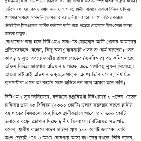
প্রধানমন্ত্রীকে ঐ চিঠি পাঠান। চিঠিতে তিনি বস্ত্র খাতকে অত্যন্ত ‘স্পর্শকাতর’ উল্লেখ করেন।
চিঠিতে বলা হয়, বন্ড সুবিধায় আনা সুতা ও বস্ত্র স্থানীয় বাজারে অবাধে বিক্রিসহ মিথ্যা
ঘোষণার মাধ্যমে আমদানিকৃত সুতা ও বস্ত্র স্থানীয় বাজারে অবাধে বিক্রির কারণে
টেক্সটাইল মিলগুলোর আর্থিক কাঠামো দুর্বল হয়ে পড়েছে। বর্তমানে মিলগুলোর অবস্থা
অত্যন্ত নাজুক।
যোগাযোগ করা হলে বিটিএমএ সভাপতি মোহাম্মদ আলী খোকন আমাদের
প্রতিবেদককে বলেন, কিছু অসাধু ব্যবসায়ী এসব অপকর্ম করছেন। এসব
কাপড় ও সুতা ধরতে জাতীয় রাজস্ব বোর্ডের (এনবিআর) বন্ড কমিশনারেট
অফিস বিভিন্ন জায়গায় অভিযান চালাচ্ছে। এতে বেশকিছু সুফল মিলেছে।
আমরা চাই এই অভিযান অব্যাহত থাকুক। অবশ্য তিনি বলেন, নিয়মিত
ব্যবসায়ীরা এসব অপকর্মের সঙ্গে জড়িত নন বলে আমরা মনে করি।
বিটিএমএ সূত্র জানিয়েছে, বর্তমানে রপ্তানিমুখী নিটওয়্যার ও ওভেন খাতের
চাহিদার প্রায় ২৩ বিলিয়ন (২৩০০ কোটি) ডলার সরবরাহ করছে স্থানীয়
বস্ত্র খাতের মিলগুলো। অন্যদিকে স্থানীয়ভাবে আরো প্রায় ৬০০ কোটি
ডলারের বস্ত্রের জোগান দিচ্ছে স্থানীয় মিলগুলো। বিটিএমএ সভাপতি
বলেন, স্থানীয় বাজারে বস্ত্রের চাহিদা প্রায় ৯০০ কোটি ডলারের। বাকি
অংশ চোরাই পথে ও মিথ্যা ঘোষণায় আসা কাপড়ের দখলে। তিনি বলেন,