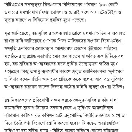
বিটিএমএর সদস্যভুক্ত মিলগুলোর বিনিয়োগের পরিমাণ ৭০০ কোটি
ডলারের সমপরিমাণ। মিথ্যা ঘোষণা ও চোরাই পথে আসা টেক্সটাইল ও
সুতার কারণে এ বিনিয়োগ হুমকির মুখে পড়েছে।
সূত্র জানিয়েছে, বন্ড সুবিধার অপব্যবহার রোধে চলমান অভিযান অব্যাহত
রাখার দাবি জানিয়েছে পোশাক শিল্প মালিকদের সংগঠন বিকেএমইএ।
সম্প্রতি এনবিআর চেয়ারম্যান মোশাররফ হোসেন ভূঁইয়াকে পাঠানো
সংগঠনের ভারপ্রাপ্ত সভাপতি মোহাম্মদ হাতেম স্বাক্ষরিত এক চিঠিতে বলা
হয়, বন্ড সুবিধার অপব্যবহারের ফলে স্থানীয় উদ্যোক্তারা ক্ষতির মুখে
পড়েছেন। কিছু অসাধু ব্যবসায়ীর কারণে প্রকৃত রপ্তানিকারকরা ‘দুর্নামের’
ভাগিদার হচ্ছেন। তিনি আমাদের প্রতিবেদককে বলেন, যারা বন্ড সুবিধার
অপব্যবহার করছেন তাদের বিরুদ্ধে কঠোর আইনি ব্যবস্থা নেওয়া উচিত।
রপ্তানিকারকদের প্রতিযোগী সক্ষম করতে শুল্কমুক্ত সুবিধায় কাঁচামাল
আমদানির সুযোগ দিয়েছে সরকার। তবে এ সুবিধায় আমদানিকৃত
কাঁচামাল কাস্টমস বন্ড কমিশনারেট অনুমোদিত নির্ধারিত গুদামে রেখে তা
দিয়ে তৈরি পণ্য বিদেশে রপ্তানি করতে হবে। এটি বন্ডেড ওয়্যারহাউজ
সুবিধা বা বন্ড সুবিধা নামে পরিচিত। বন্ডেড সুবিধার কোনো কাঁচামাল,