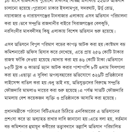
১০ মাসে রাজধানীর পুরোনো ঢাকাসহ বিভিন্ন এলাকায় ২২৩টি অভিযান
চালানো হয়েছে। পুরোনো ঢাকার ইসলামপুর, সদরঘাট, উর্দু রোড,
নয়াবাজার ও নারায়ণগঞ্জের টানবাজার এলাকায় এসব অভিযান পরিচালনা
করা হয়। তবে সম্প্রতি রাজধানীর বাইরে সিরাজগঞ্জের বেলকুচি,
নরসিংদীর মাধবদীসহ কিছু এলাকায় বিশেষ অভিযান শুরু হয়েছে।
এসব অভিযনে বিপুল পরিমাণ বন্ডের কাপড় আটক করা হয়। কাস্টমস বন্ড
কমিশনারেট অফিস হিসাব করে দেখেছে, এতে প্রায় ২৫৬ কোটি টাকার
রাজস্ব ফাঁকি দেওয়া হয়েছে। আদায় করা হয় ৪৬ কোটি টাকা। অভিযানে
৮৫টি ট্রাক ও কাভার্ড ভ্যান আটক করার পাশাপাশি ৮টি গুদাম সিলগালা
করা হয়। এছাড়া এ সুবিধা অপব্যবহারের অভিযোগে ৩২৬টি প্রতিষ্ঠানের
লাইসেন্স বাতিল করা হয়। শুধু তাই নয়, অভিযুক্তদের বিরুদ্ধে সম্প্রতি
ফৌজদারি মামলাও দায়ের করা শুরু হয়েছে। এ পর্যন্ত সাতটি ফৌজদারি
মামলায় বেশ কয়েকজন ব্যক্তি ও প্রতিষ্ঠানকে আসামি করা হয়েছে।
প্রধানমন্ত্রীকে পাঠানো বিটিএমএর চিঠিতে এনবিআরের এ অভিযানের
প্রশংসা করে তা অব্যাহত রাখার দাবি জানানো হয়। এতে বলা হয়, বর্তমান
বন্ড কমিশনার হুমায়ূন কবীরের তত্ত্বাবধানে তল্লাশি অভিযান পরিচালিত