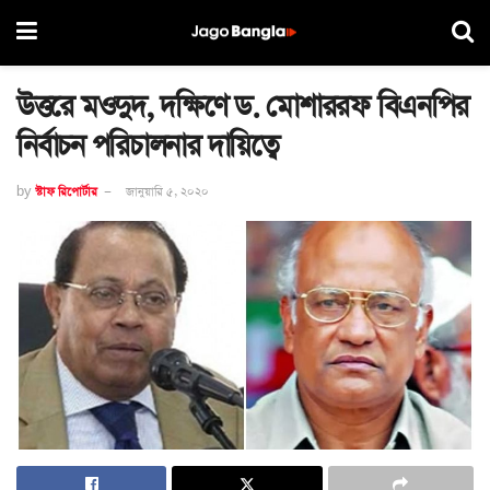
উত্তরে মওদুদ, দক্ষিণে ড. মোশাররফ বিএনপির
নির্বাচন পরিচালনার দায়িত্বে
by
স্টাফ রিপোর্টার
জানুয়ারি ৫, ২০২০